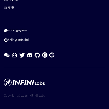
白皮书
400-139-9200
hello@infini.ltd
Copyright ©
2026 INFINI Labs