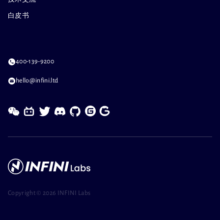
白皮书
400-139-9200
hello@infini.ltd
Copyright ©
2026 INFINI Labs