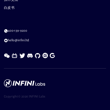
白皮书
400-139-9200
hello@infini.ltd
Copyright ©
2026 INFINI Labs