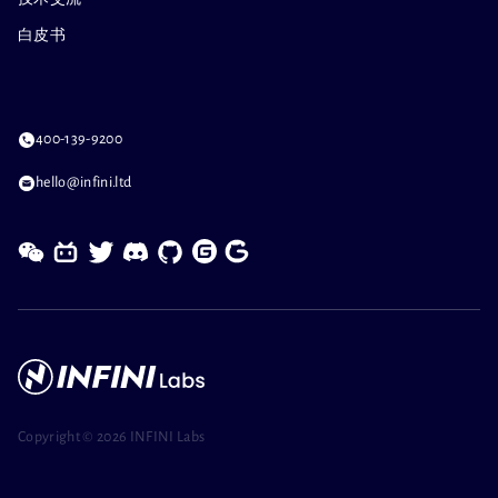
白皮书
400-139-9200
hello@infini.ltd
Copyright ©
2026 INFINI Labs