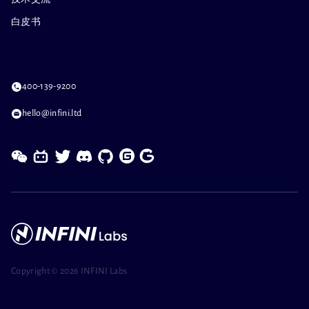
白皮书
400-139-9200
hello@infini.ltd
Copyright ©
2026 INFINI Labs