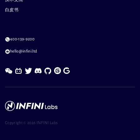
白皮书
400-139-9200
hello@infini.ltd
Copyright ©
2026 INFINI Labs