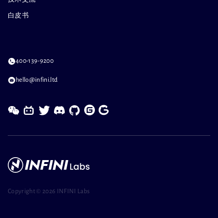
白皮书
400-139-9200
hello@infini.ltd
Copyright ©
2026 INFINI Labs