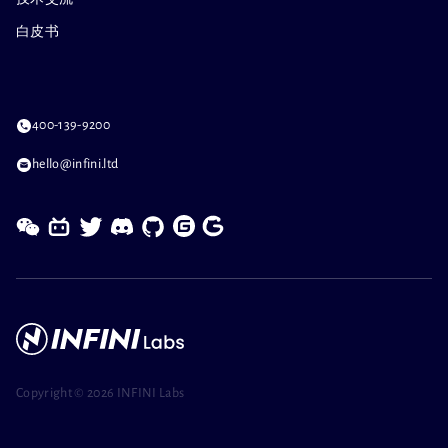
白皮书
400-139-9200
hello@infini.ltd
Copyright ©
2026 INFINI Labs