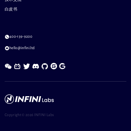
白皮书
400-139-9200
hello@infini.ltd
Copyright ©
2026 INFINI Labs