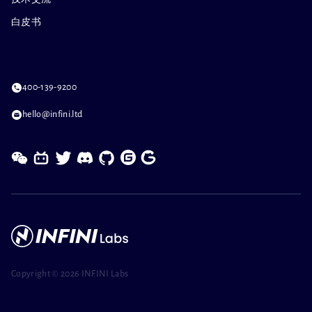
白皮书
400-139-9200
hello@infini.ltd
Copyright ©
2026 INFINI Labs