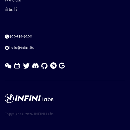
白皮书
400-139-9200
hello@infini.ltd
Copyright ©
2026 INFINI Labs