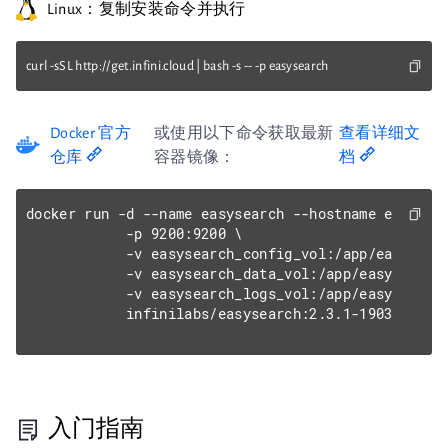
Linux：复制安装命令并执行
curl -sSL http://get.infini.cloud | bash -s -- -p easysearch
Docker 官方
或使用以下命令获取最新
查看详细文
仓库
容器镜像：
档
docker run -d --name easysearch --hostname easysear
            -p 9200:9200 \

            -v easysearch_config_vol:/app/easysearc
            -v easysearch_data_vol:/app/easysearch/
            -v easysearch_logs_vol:/app/easysearch/
            infinilabs/easysearch:2.3.1-1903
入门指南