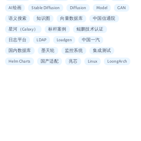
AI绘画
Stable Diffusion
Diffusion
Model
GAN
语义搜索
知识图
向量数据库
中国信通院
星河（Galaxy）
标杆案例
鲲鹏技术认证
日志平台
LDAP
Loadgen
中国一汽
国内数据库
墨天轮
监控系统
集成测试
Helm Charts
国产适配
兆芯
Linux
LoongArch
信创适配
二维拆分算法
中国移动云
Vault
加密
安全工具
图片搜索
Alerting
SQL
Embedding
可信数据库
统信
海光
龙芯
restore
Arm
大数据企业证书
移动云大会
信通院产品评测
国内首家
数据可视化
北京软协
第十届理事会会员单位
Apache Arrow
宣传片
大会分享
多集群管理
无缝数据迁移
Loadrun