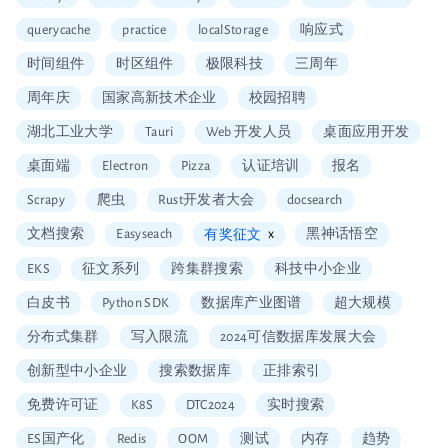
querycache
practice
localStorage
响应式
时间组件
时区组件
极限科技
三周年
周年庆
国家高新技术企业
校园招聘
湖北工业大学
Tauri
Web 开发人员
桌面应用开发
桌面端
Electron
Pizza
认证培训
报名
Scrapy
爬虫
Rust开发者大会
docsearch
文档搜索
Easyseach
x
黑神话悟空
有奖征文
EKS
征文系列
跨集群搜索
科技中小企业
白皮书
Python SDK
数据库产业图谱
超大规模
分布式集群
写入限流
2024可信数据库发展大会
创新型中小企业
搜索数据库
正排索引
免费许可证
K8S
DTC2024
实时搜索
ES国产化
Redis
OOM
测试
内存
趋势