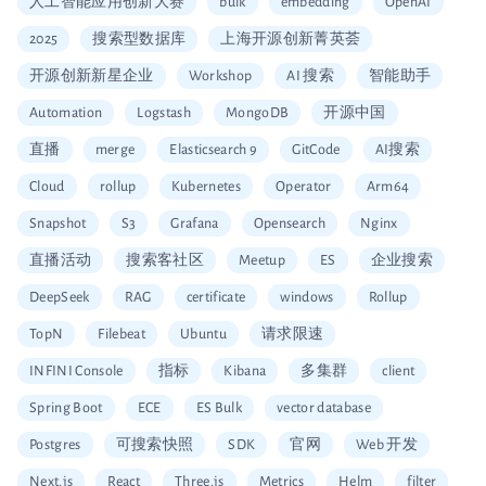
人工智能应用创新大赛
bulk
embedding
OpenAI
2025
搜索型数据库
上海开源创新菁英荟
开源创新新星企业
Workshop
AI 搜索
智能助手
Automation
Logstash
MongoDB
开源中国
直播
merge
Elasticsearch 9
GitCode
AI搜索
Cloud
rollup
Kubernetes
Operator
Arm64
Snapshot
S3
Grafana
Opensearch
Nginx
直播活动
搜索客社区
Meetup
ES
企业搜索
DeepSeek
RAG
certificate
windows
Rollup
TopN
Filebeat
Ubuntu
请求限速
INFINI Console
指标
Kibana
多集群
client
Spring Boot
ECE
ES Bulk
vector database
Postgres
可搜索快照
SDK
官网
Web 开发
Next.js
React
Three.js
Metrics
Helm
filter