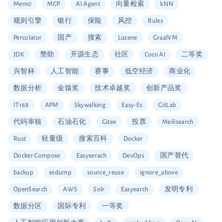
Mem0
MCP
AI Agent
向量检索
kNN
规则引擎
银行
保险
风控
Rules
Percolator
国产
搜索
Lucene
GraalVM
JDK
赞助
开源生态
社区
Coco AI
二等奖
兴智杯
人工智能
赛事
低空经济
商业化
数据分析
金猿奖
技术卓越奖
创新产品奖
IT168
APM
Skywalking
Easy-Es
GitLab
代码审核
石油石化
Gitee
投票
Meilisearch
Rust
轻量级
搜索百科
Docker
Docker Compose
Easyserach
DevOps
国产替代
backup
esdump
source_reuse
ignore_above
OpenSearch
AWS
Solr
Easyearch
发明专利
数据分区
国际专利
一等奖