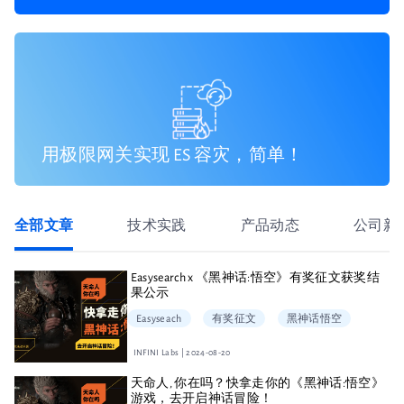
用极限网关实现 ES 容灾，简单！
全部文章
技术实践
产品动态
公司新
Easysearch x 《黑神话:悟空》有奖征文获奖结
果公示
Easyseach
有奖征文
黑神话悟空
INFINI Labs | 2024-08-20
天命人, 你在吗？快拿走你的《黑神话:悟空》
游戏，去开启神话冒险！