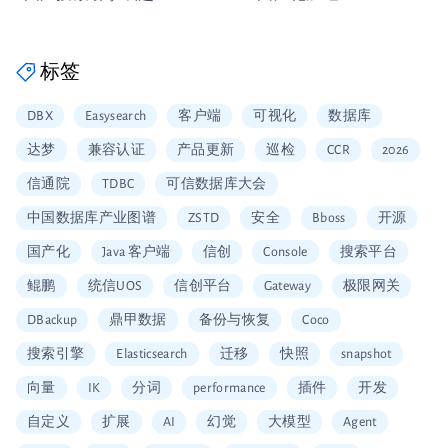
标签
DBX
Easysearch
客户端
可视化
数据库
达梦
兼容认证
产品更新
巡检
CCR
2026
信通院
TDBC
可信数据库大会
中国数据库产业图谱
ZSTD
安全
Bboss
开源
国产化
Java 客户端
信创
Console
搜索平台
鲲鹏
统信UOS
信创平台
Gateway
极限网关
DBackup
鼎甲数据
备份与恢复
Coco
搜索引擎
Elasticsearch
迁移
快照
snapshot
向量
IK
分词
performance
插件
开发
自定义
扩展
AI
幻觉
大模型
Agent