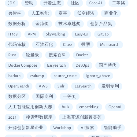
JDK
赞助
开源生态
社区
Coco AI
二等奖
兴智杯
人工智能
赛事
低空经济
商业化
数据分析
金猿奖
技术卓越奖
创新产品奖
IT168
APM
Skywalking
Easy-Es
GitLab
代码审核
石油石化
Gitee
投票
Meilisearch
Rust
轻量级
搜索百科
Docker
Docker Compose
Easyserach
DevOps
国产替代
backup
esdump
source_reuse
ignore_above
OpenSearch
AWS
Solr
Easyearch
发明专利
数据分区
国际专利
一等奖
人工智能应用创新大赛
bulk
embedding
OpenAI
2025
搜索型数据库
上海开源创新菁英荟
开源创新新星企业
Workshop
AI 搜索
智能助手