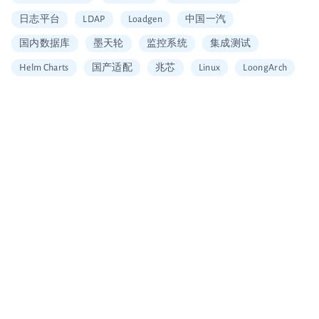
日志平台
LDAP
Loadgen
中国一汽
国内数据库
墨天轮
监控系统
集成测试
Helm Charts
国产适配
兆芯
Linux
LoongArch
信创适配
二维拆分算法
中国移动云
Vault
加密
安全工具
图片搜索
Alerting
SQL
Embedding
可信数据库
统信
海光
龙芯
restore
Arm
大数据企业证书
移动云大会
信通院产品评测
国内首家
数据可视化
北京软协
第十届理事会会员单位
Apache Arrow
宣传片
大会分享
多集群管理
无缝数据迁移
Loadrun
INFINI Gateway
log4j