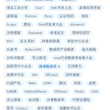
湖北工业大学
Tauri
Web 开发人员
桌面应用开发
桌面端
Electron
Pizza
认证培训
报名
Scrapy
爬虫
Rust开发者大会
docsearch
文档搜索
Easyseach
有奖征文
黑神话悟空
EKS
征文系列
跨集群搜索
科技中小企业
白皮书
Python SDK
数据库产业图谱
超大规模
分布式集群
写入限流
2024可信数据库发展大会
创新型中小企业
x
正排索引
搜索数据库
免费许可证
K8S
DTC2024
实时搜索
ES国产化
Redis
OOM
测试
内存
趋势
AI绘画
Stable Diffusion
Diffusion
Model
GAN
语义搜索
知识图
向量数据库
中国信通院
星河（Galaxy）
标杆案例
鲲鹏技术认证