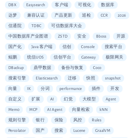
DBX
Easysearch
客户端
可视化
数据库
达梦
兼容认证
产品更新
巡检
CCR
2026
信通院
TDBC
可信数据库大会
中国数据库产业图谱
ZSTD
安全
Bboss
开源
国产化
Java 客户端
信创
Console
搜索平台
鲲鹏
统信UOS
信创平台
Gateway
极限网关
DBackup
鼎甲数据
备份与恢复
Coco
搜索引擎
Elasticsearch
迁移
快照
snapshot
向量
IK
分词
performance
插件
开发
自定义
扩展
AI
幻觉
大模型
Agent
Mem0
MCP
AI Agent
向量检索
kNN
规则引擎
银行
保险
风控
Rules
Percolator
国产
搜索
Lucene
GraalVM