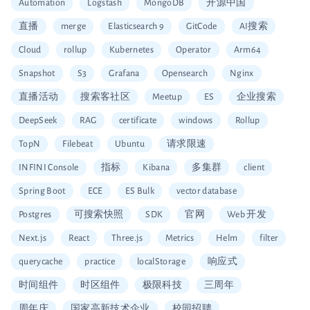
Automation
Logstash
MongoDB
开源中国
直播
merge
Elasticsearch 9
GitCode
AI搜索
Cloud
rollup
Kubernetes
Operator
Arm64
Snapshot
S3
Grafana
Opensearch
Nginx
直播活动
搜索客社区
Meetup
ES
企业搜索
DeepSeek
RAG
certificate
windows
Rollup
TopN
Filebeat
Ubuntu
请求限速
INFINI Console
指标
Kibana
多集群
client
Spring Boot
ECE
ES Bulk
vector database
Postgres
可搜索快照
SDK
官网
Web 开发
Next.js
React
Three.js
Metrics
Helm
filter
querycache
practice
localStorage
响应式
时间组件
时区组件
极限科技
三周年
周年庆
国家高新技术企业
校园招聘