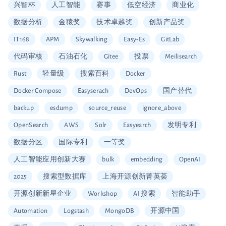
兴智杯
人工智能
赛事
低空经济
商业化
数据分析
金猿奖
技术卓越奖
创新产品奖
IT168
APM
Skywalking
Easy-Es
GitLab
代码审核
石油石化
Gitee
投票
Meilisearch
Rust
轻量级
搜索百科
Docker
Docker Compose
Easyserach
DevOps
国产替代
backup
esdump
source_reuse
ignore_above
OpenSearch
AWS
Solr
Easyearch
发明专利
数据分区
国际专利
一等奖
人工智能应用创新大赛
bulk
embedding
OpenAI
2025
搜索型数据库
上海开源创新菁英荟
开源创新新星企业
Workshop
AI 搜索
智能助手
Automation
Logstash
MongoDB
开源中国