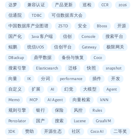
达梦
兼容认证
产品更新
巡检
CCR
2026
信通院
TDBC
可信数据库大会
中国数据库产业图谱
ZSTD
安全
Bboss
开源
国产化
Java 客户端
信创
Console
搜索平台
鲲鹏
统信UOS
信创平台
Gateway
极限网关
DBackup
鼎甲数据
备份与恢复
Coco
搜索引擎
Elasticsearch
迁移
快照
snapshot
向量
IK
分词
performance
插件
开发
自定义
扩展
AI
幻觉
大模型
Agent
Mem0
MCP
AI Agent
向量检索
kNN
规则引擎
银行
保险
风控
Rules
Percolator
国产
搜索
Lucene
GraalVM
JDK
赞助
开源生态
社区
Coco AI
二等奖