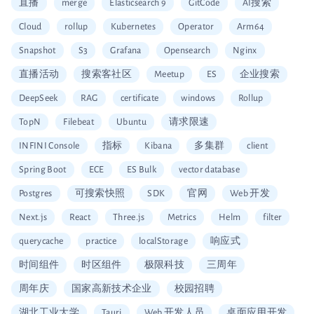
直播
merge
Elasticsearch 9
GitCode
AI搜索
Cloud
rollup
Kubernetes
Operator
Arm64
Snapshot
S3
Grafana
Opensearch
Nginx
直播活动
搜索客社区
Meetup
ES
企业搜索
DeepSeek
RAG
certificate
windows
Rollup
TopN
Filebeat
Ubuntu
请求限速
INFINI Console
指标
Kibana
多集群
client
Spring Boot
ECE
ES Bulk
vector database
Postgres
可搜索快照
SDK
官网
Web 开发
Next.js
React
Three.js
Metrics
Helm
filter
querycache
practice
localStorage
响应式
时间组件
时区组件
极限科技
三周年
周年庆
国家高新技术企业
校园招聘
湖北工业大学
Tauri
Web 开发人员
桌面应用开发