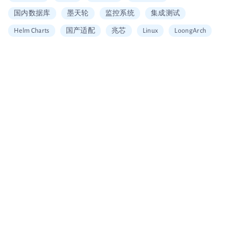
国内数据库
墨天轮
监控系统
集成测试
Helm Charts
国产适配
兆芯
Linux
LoongArch
信创适配
二维拆分算法
中国移动云
Vault
x
安全工具
图片搜索
Alerting
SQL
加密
Embedding
可信数据库
统信
海光
龙芯
restore
Arm
大数据企业证书
移动云大会
信通院产品评测
国内首家
数据可视化
北京软协
第十届理事会会员单位
Apache Arrow
宣传片
大会分享
多集群管理
无缝数据迁移
Loadrun
INFINI Gateway
log4j