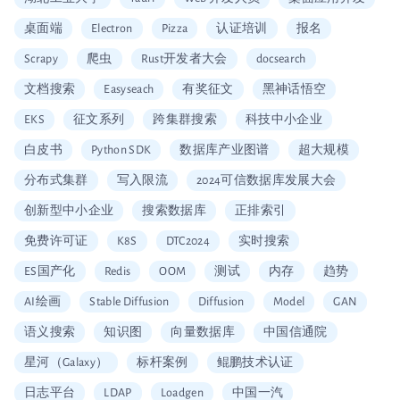
桌面端
Electron
Pizza
认证培训
报名
Scrapy
爬虫
Rust开发者大会
docsearch
文档搜索
Easyseach
有奖征文
黑神话悟空
EKS
征文系列
跨集群搜索
科技中小企业
白皮书
Python SDK
数据库产业图谱
超大规模
分布式集群
写入限流
2024可信数据库发展大会
创新型中小企业
搜索数据库
正排索引
免费许可证
K8S
DTC2024
实时搜索
ES国产化
Redis
OOM
测试
内存
趋势
AI绘画
Stable Diffusion
Diffusion
Model
GAN
语义搜索
知识图
向量数据库
中国信通院
星河（Galaxy）
标杆案例
鲲鹏技术认证
日志平台
LDAP
Loadgen
中国一汽