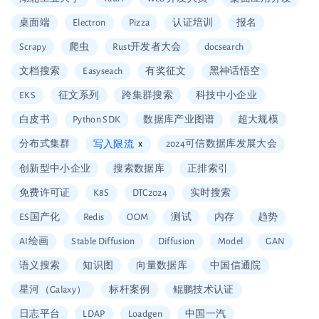
桌面端
Electron
Pizza
认证培训
报名
Scrapy
爬虫
Rust开发者大会
docsearch
文档搜索
Easyseach
有奖征文
黑神话悟空
EKS
征文系列
跨集群搜索
科技中小企业
白皮书
Python SDK
数据库产业图谱
超大规模
分布式集群
x
2024可信数据库发展大会
写入限流
创新型中小企业
搜索数据库
正排索引
免费许可证
K8S
DTC2024
实时搜索
ES国产化
Redis
OOM
测试
内存
趋势
AI绘画
Stable Diffusion
Diffusion
Model
GAN
语义搜索
知识图
向量数据库
中国信通院
星河（Galaxy）
标杆案例
鲲鹏技术认证
日志平台
LDAP
Loadgen
中国一汽