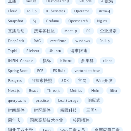
直播
merge
Elasticsearch 9
GitCode
AI搜索
Cloud
rollup
Kubernetes
Operator
Arm64
Snapshot
S3
Grafana
Opensearch
Nginx
直播活动
搜索客社区
Meetup
ES
企业搜索
DeepSeek
RAG
certificate
windows
Rollup
TopN
Filebeat
Ubuntu
请求限速
INFINI Console
指标
Kibana
多集群
client
Spring Boot
ECE
ES Bulk
vector database
Postgres
可搜索快照
SDK
官网
Web 开发
Next.js
React
Three.js
Metrics
Helm
filter
querycache
practice
localStorage
响应式
时间组件
时区组件
极限科技
三周年
周年庆
国家高新技术企业
校园招聘
湖北工业大学
Tauri
Web 开发人员
桌面应用开发