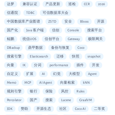
达梦
兼容认证
产品更新
巡检
CCR
2026
信通院
TDBC
可信数据库大会
中国数据库产业图谱
ZSTD
安全
Bboss
开源
国产化
Java 客户端
信创
Console
搜索平台
鲲鹏
统信UOS
信创平台
Gateway
极限网关
DBackup
鼎甲数据
备份与恢复
Coco
搜索引擎
Elasticsearch
迁移
快照
snapshot
向量
IK
分词
performance
插件
开发
自定义
扩展
AI
幻觉
大模型
Agent
Mem0
MCP
AI Agent
向量检索
kNN
规则引擎
银行
保险
风控
Rules
Percolator
国产
搜索
Lucene
GraalVM
JDK
赞助
开源生态
社区
Coco AI
二等奖