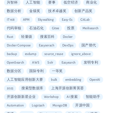
兴智杯
人工智能
赛事
低空经济
商业化
数据分析
金猿奖
技术卓越奖
创新产品奖
IT168
APM
Skywalking
Easy-Es
GitLab
代码审核
石油石化
Gitee
投票
Meilisearch
Rust
轻量级
搜索百科
Docker
Docker Compose
Easyserach
DevOps
国产替代
backup
esdump
source_reuse
ignore_above
OpenSearch
AWS
Solr
Easyearch
发明专利
数据分区
国际专利
一等奖
人工智能应用创新大赛
bulk
embedding
OpenAI
2025
搜索型数据库
上海开源创新菁英荟
开源创新新星企业
Workshop
AI 搜索
智能助手
Automation
Logstash
MongoDB
开源中国