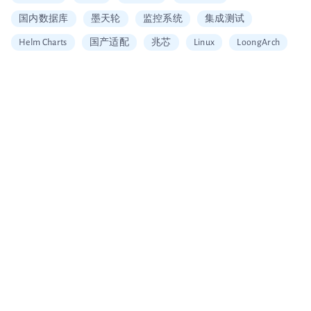
国内数据库
墨天轮
监控系统
集成测试
Helm Charts
国产适配
兆芯
Linux
LoongArch
信创适配
二维拆分算法
中国移动云
Vault
加密
安全工具
图片搜索
Alerting
SQL
Embedding
可信数据库
统信
海光
龙芯
restore
Arm
大数据企业证书
移动云大会
信通院产品评测
国内首家
数据可视化
北京软协
第十届理事会会员单位
Apache Arrow
宣传片
大会分享
多集群管理
无缝数据迁移
Loadrun
INFINI Gateway
log4j