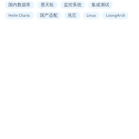
国内数据库
墨天轮
监控系统
集成测试
Helm Charts
国产适配
兆芯
Linux
LoongArch
信创适配
二维拆分算法
中国移动云
Vault
加密
安全工具
图片搜索
Alerting
SQL
Embedding
可信数据库
统信
海光
龙芯
restore
Arm
大数据企业证书
移动云大会
信通院产品评测
国内首家
数据可视化
北京软协
第十届理事会会员单位
Apache Arrow
宣传片
大会分享
多集群管理
无缝数据迁移
Loadrun
INFINI Gateway
log4j