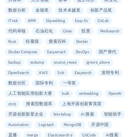
兴智杯
人工智能
赛事
低空经济
商业化
数据分析
金猿奖
技术卓越奖
创新产品奖
IT168
APM
Skywalking
Easy-Es
GitLab
代码审核
石油石化
Gitee
投票
Meilisearch
Rust
轻量级
搜索百科
Docker
Docker Compose
Easyserach
DevOps
国产替代
backup
esdump
source_reuse
ignore_above
OpenSearch
AWS
Solr
Easyearch
发明专利
数据分区
国际专利
一等奖
人工智能应用创新大赛
bulk
embedding
OpenAI
2025
搜索型数据库
上海开源创新菁英荟
开源创新新星企业
Workshop
AI 搜索
智能助手
Automation
Logstash
MongoDB
开源中国
直播
merge
Elasticsearch 9
GitCode
AI搜索