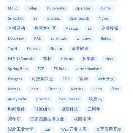
Cloud
rollup
Kubernetes
Operator
Arm64
Snapshot
S3
Grafana
Opensearch
Nginx
直播活动
搜索客社区
Meetup
ES
企业搜索
DeepSeek
RAG
certificate
windows
Rollup
TopN
Filebeat
Ubuntu
请求限速
INFINI Console
指标
Kibana
多集群
client
Spring Boot
ECE
ES Bulk
vector database
Postgres
可搜索快照
SDK
官网
Web 开发
Next.js
React
Three.js
Metrics
Helm
filter
querycache
practice
localStorage
响应式
时间组件
时区组件
极限科技
三周年
周年庆
国家高新技术企业
校园招聘
湖北工业大学
Tauri
Web 开发人员
桌面应用开发