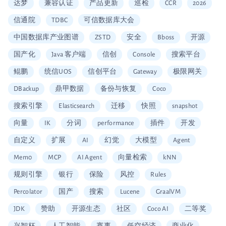
达梦
兼容认证
产品更新
巡检
CCR
2026
信通院
TDBC
可信数据库大会
中国数据库产业图谱
ZSTD
安全
Bboss
开源
国产化
Java 客户端
信创
Console
搜索平台
鲲鹏
统信UOS
信创平台
Gateway
极限网关
DBackup
鼎甲数据
备份与恢复
Coco
搜索引擎
Elasticsearch
迁移
快照
snapshot
向量
IK
分词
performance
插件
开发
自定义
扩展
AI
幻觉
大模型
Agent
Mem0
MCP
AI Agent
向量检索
kNN
规则引擎
银行
保险
风控
Rules
Percolator
国产
搜索
Lucene
GraalVM
JDK
赞助
开源生态
社区
Coco AI
二等奖