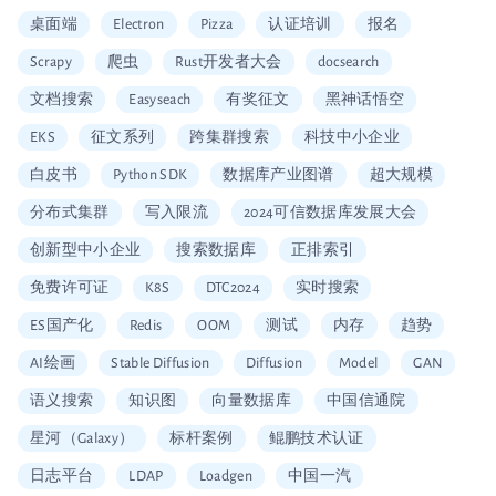
桌面端
Electron
Pizza
认证培训
报名
Scrapy
爬虫
Rust开发者大会
docsearch
文档搜索
Easyseach
有奖征文
黑神话悟空
EKS
征文系列
跨集群搜索
科技中小企业
白皮书
Python SDK
数据库产业图谱
超大规模
分布式集群
写入限流
2024可信数据库发展大会
创新型中小企业
搜索数据库
正排索引
免费许可证
K8S
DTC2024
实时搜索
ES国产化
Redis
OOM
测试
内存
趋势
AI绘画
Stable Diffusion
Diffusion
Model
GAN
语义搜索
知识图
向量数据库
中国信通院
星河（Galaxy）
标杆案例
鲲鹏技术认证
日志平台
LDAP
Loadgen
中国一汽