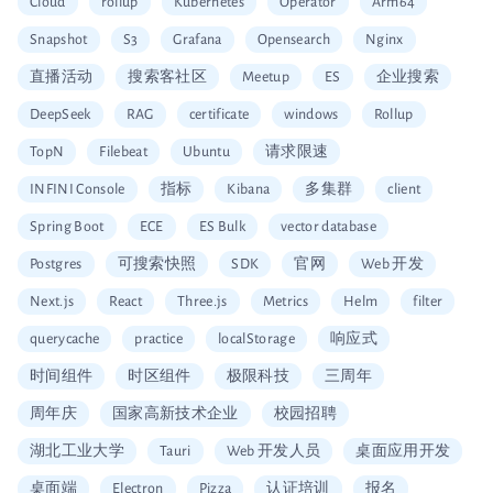
Cloud
rollup
Kubernetes
Operator
Arm64
Snapshot
S3
Grafana
Opensearch
Nginx
直播活动
搜索客社区
Meetup
ES
企业搜索
DeepSeek
RAG
certificate
windows
Rollup
TopN
Filebeat
Ubuntu
请求限速
INFINI Console
指标
Kibana
多集群
client
Spring Boot
ECE
ES Bulk
vector database
Postgres
可搜索快照
SDK
官网
Web 开发
Next.js
React
Three.js
Metrics
Helm
filter
querycache
practice
localStorage
响应式
时间组件
时区组件
极限科技
三周年
周年庆
国家高新技术企业
校园招聘
湖北工业大学
Tauri
Web 开发人员
桌面应用开发
桌面端
Electron
Pizza
认证培训
报名