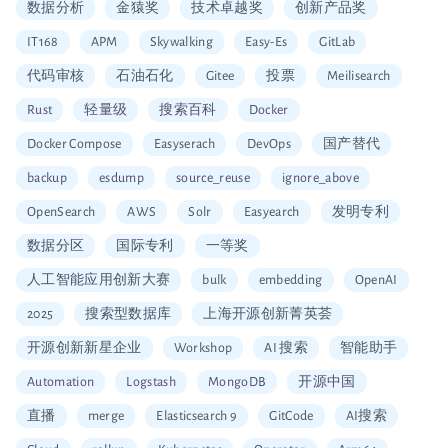
数据分析
金猿奖
技术卓越奖
创新产品奖
IT168
APM
Skywalking
Easy-Es
GitLab
代码审核
石油石化
Gitee
投票
Meilisearch
Rust
轻量级
搜索百科
Docker
Docker Compose
Easyserach
DevOps
国产替代
backup
esdump
source_reuse
ignore_above
OpenSearch
AWS
Solr
Easyearch
发明专利
数据分区
国际专利
一等奖
人工智能应用创新大赛
bulk
embedding
OpenAI
2025
搜索型数据库
上海开源创新菁英荟
开源创新新星企业
Workshop
AI 搜索
智能助手
Automation
Logstash
MongoDB
开源中国
直播
merge
Elasticsearch 9
GitCode
AI搜索