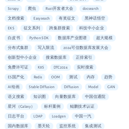
Scrapy
爬虫
Rust开发者大会
docsearch
文档搜索
Easyseach
有奖征文
黑神话悟空
EKS
征文系列
跨集群搜索
科技中小企业
白皮书
Python SDK
数据库产业图谱
超大规模
分布式集群
写入限流
2024可信数据库发展大会
创新型中小企业
搜索数据库
正排索引
免费许可证
K8S
DTC2024
实时搜索
ES国产化
Redis
OOM
测试
内存
趋势
AI绘画
Stable Diffusion
Diffusion
Model
GAN
语义搜索
知识图
向量数据库
中国信通院
星河（Galaxy）
标杆案例
鲲鹏技术认证
日志平台
LDAP
Loadgen
中国一汽
国内数据库
墨天轮
监控系统
集成测试