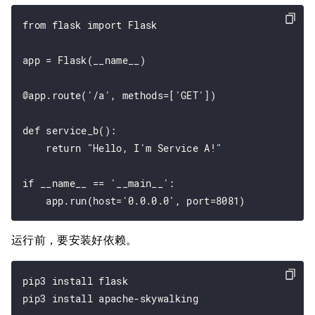
from flask import Flask

app = Flask(__name__)

@app.route('/a', methods=['GET'])

def service_b():

    return "Hello, I'm Service A!"

if __name__ == '__main__':

运行前，要安装好依赖。
pip3 install flask
