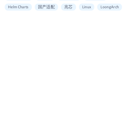
Helm Charts
国产适配
兆芯
Linux
LoongArch
信创适配
二维拆分算法
中国移动云
Vault
加密
安全工具
图片搜索
Alerting
SQL
Embedding
可信数据库
统信
海光
龙芯
restore
Arm
大数据企业证书
移动云大会
信通院产品评测
国内首家
数据可视化
北京软协
第十届理事会会员单位
Apache Arrow
宣传片
大会分享
多集群管理
无缝数据迁移
Loadrun
INFINI Gateway
log4j