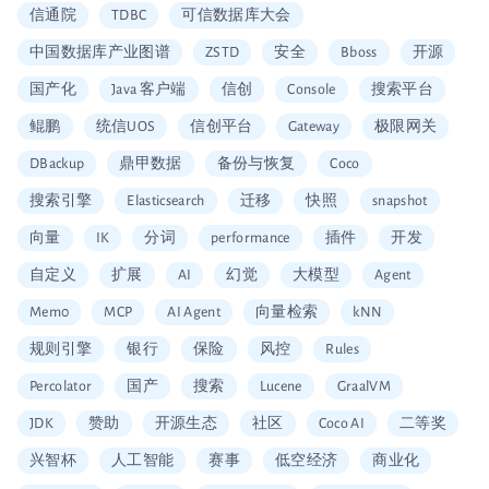
信通院
TDBC
可信数据库大会
中国数据库产业图谱
ZSTD
安全
Bboss
开源
国产化
Java 客户端
信创
Console
搜索平台
鲲鹏
统信UOS
信创平台
Gateway
极限网关
DBackup
鼎甲数据
备份与恢复
Coco
搜索引擎
Elasticsearch
迁移
快照
snapshot
向量
IK
分词
performance
插件
开发
自定义
扩展
AI
幻觉
大模型
Agent
Mem0
MCP
AI Agent
向量检索
kNN
规则引擎
银行
保险
风控
Rules
Percolator
国产
搜索
Lucene
GraalVM
JDK
赞助
开源生态
社区
Coco AI
二等奖
兴智杯
人工智能
赛事
低空经济
商业化