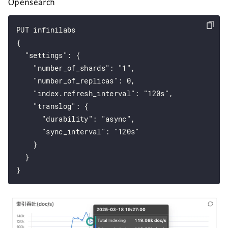
Opensearch
PUT infinilabs

{

  "settings": {

    "number_of_shards": "1",

    "number_of_replicas": 0,

    "index.refresh_interval": "120s",

    "translog": {

      "durability": "async",

      "sync_interval": "120s"

    }

  }
