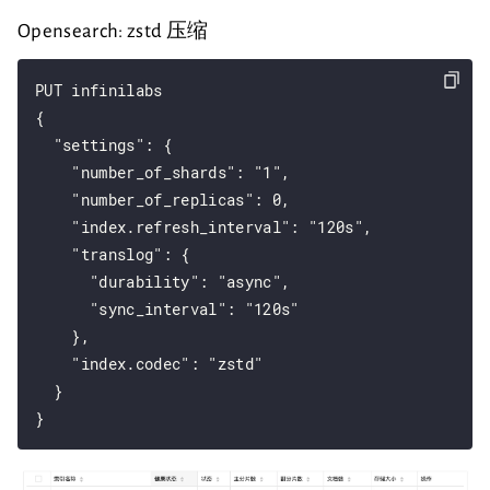
Opensearch: zstd 压缩
PUT infinilabs

{

  "settings": {

    "number_of_shards": "1",

    "number_of_replicas": 0,

    "index.refresh_interval": "120s",

    "translog": {

      "durability": "async",

      "sync_interval": "120s"

    },

    "index.codec": "zstd"

  }
