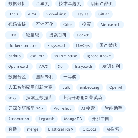
数据分析
金猿奖
技术卓越奖
创新产品奖
IT168
APM
Skywalking
Easy-Es
GitLab
代码审核
石油石化
Gitee
投票
Meilisearch
Rust
轻量级
搜索百科
Docker
Docker Compose
Easyserach
DevOps
国产替代
backup
esdump
source_reuse
ignore_above
OpenSearch
AWS
Solr
Easyearch
发明专利
数据分区
国际专利
一等奖
人工智能应用创新大赛
bulk
embedding
OpenAI
2025
搜索型数据库
上海开源创新菁英荟
开源创新新星企业
Workshop
AI 搜索
智能助手
Automation
Logstash
MongoDB
开源中国
直播
merge
Elasticsearch 9
GitCode
AI搜索