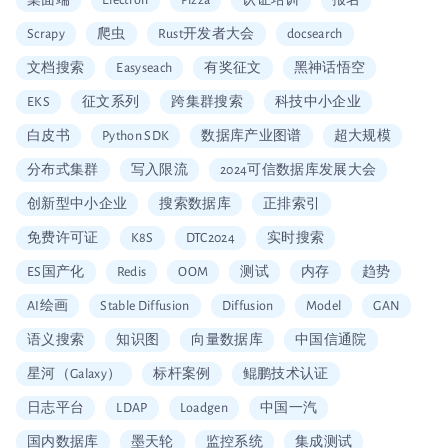
Scrapy
爬虫
Rust开发者大会
docsearch
文档搜索
Easyseach
有奖征文
黑神话悟空
EKS
征文系列
跨集群搜索
科技中小企业
白皮书
Python SDK
数据库产业图谱
超大规模
分布式集群
写入限流
2024可信数据库发展大会
创新型中小企业
搜索数据库
正排索引
免费许可证
K8S
DTC2024
实时搜索
ES国产化
Redis
OOM
测试
内存
趋势
AI绘画
Stable Diffusion
Diffusion
Model
GAN
语义搜索
知识图
向量数据库
中国信通院
星河（Galaxy）
标杆案例
鲲鹏技术认证
日志平台
LDAP
Loadgen
中国一汽
国内数据库
墨天轮
监控系统
集成测试