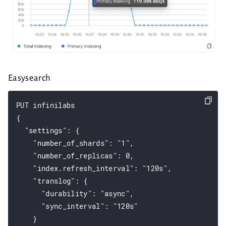
Easysearch
PUT infinilabs

{

  "settings": {

    "number_of_shards": "1",

    "number_of_replicas": 0,

    "index.refresh_interval": "120s",

    "translog": {

      "durability": "async",

      "sync_interval": "120s"

    }
