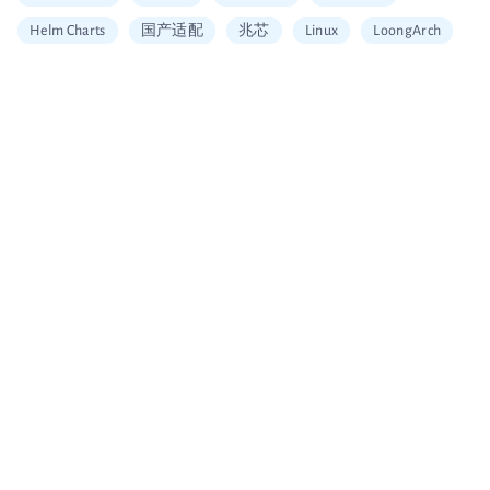
Helm Charts
国产适配
兆芯
Linux
LoongArch
信创适配
二维拆分算法
中国移动云
Vault
加密
安全工具
图片搜索
Alerting
SQL
Embedding
可信数据库
统信
海光
龙芯
restore
Arm
大数据企业证书
移动云大会
信通院产品评测
国内首家
数据可视化
北京软协
第十届理事会会员单位
Apache Arrow
宣传片
大会分享
多集群管理
无缝数据迁移
Loadrun
INFINI Gateway
log4j