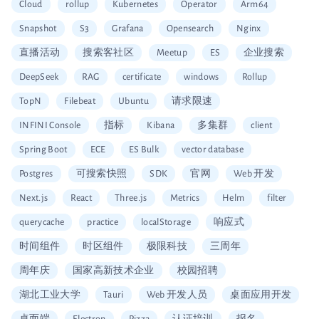
Cloud
rollup
Kubernetes
Operator
Arm64
Snapshot
S3
Grafana
Opensearch
Nginx
直播活动
搜索客社区
Meetup
ES
企业搜索
DeepSeek
RAG
certificate
windows
Rollup
TopN
Filebeat
Ubuntu
请求限速
INFINI Console
指标
Kibana
多集群
client
Spring Boot
ECE
ES Bulk
vector database
Postgres
可搜索快照
SDK
官网
Web 开发
Next.js
React
Three.js
Metrics
Helm
filter
querycache
practice
localStorage
响应式
时间组件
时区组件
极限科技
三周年
周年庆
国家高新技术企业
校园招聘
湖北工业大学
Tauri
Web 开发人员
桌面应用开发
桌面端
Electron
Pizza
认证培训
报名