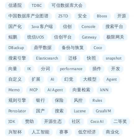
信通院
TDBC
可信数据库大会
中国数据库产业图谱
ZSTD
安全
Bboss
开源
国产化
Java 客户端
信创
Console
搜索平台
鲲鹏
统信UOS
信创平台
Gateway
极限网关
DBackup
鼎甲数据
备份与恢复
Coco
搜索引擎
Elasticsearch
迁移
快照
snapshot
向量
IK
分词
performance
插件
开发
自定义
扩展
AI
幻觉
大模型
Agent
Mem0
MCP
AI Agent
向量检索
kNN
规则引擎
银行
保险
风控
Rules
Percolator
国产
搜索
Lucene
GraalVM
JDK
赞助
开源生态
社区
Coco AI
二等奖
兴智杯
人工智能
赛事
低空经济
商业化