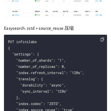
Easysearch: zstd + source_reuse 压缩
PUT infinilabs

{

  "settings": {

    "number_of_shards": "1",

    "number_of_replicas": 0,

    "index.refresh_interval": "120s",

    "translog": {

      "durability": "async",

      "sync_interval": "120s"

    },

    "index.codec": "ZSTD",

    "index.source_reuse": "true"
