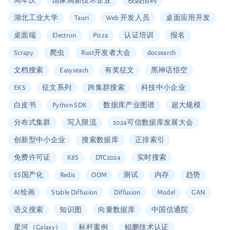
周年庆
国家高新技术企业
校园招聘
湖北工业大学
Tauri
Web 开发人员
桌面应用开发
桌面端
Electron
Pizza
认证培训
报名
Scrapy
爬虫
Rust开发者大会
docsearch
文档搜索
Easyseach
有奖征文
黑神话悟空
EKS
征文系列
跨集群搜索
科技中小企业
白皮书
Python SDK
数据库产业图谱
超大规模
分布式集群
写入限流
2024可信数据库发展大会
创新型中小企业
搜索数据库
正排索引
免费许可证
K8S
DTC2024
实时搜索
ES国产化
Redis
OOM
测试
内存
趋势
AI绘画
Stable Diffusion
Diffusion
Model
GAN
语义搜索
知识图
向量数据库
中国信通院
星河（Galaxy）
标杆案例
鲲鹏技术认证