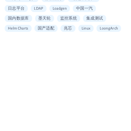
日志平台
LDAP
Loadgen
中国一汽
国内数据库
墨天轮
监控系统
集成测试
Helm Charts
国产适配
兆芯
Linux
LoongArch
信创适配
二维拆分算法
中国移动云
Vault
加密
安全工具
图片搜索
Alerting
SQL
Embedding
可信数据库
统信
海光
龙芯
restore
Arm
大数据企业证书
移动云大会
信通院产品评测
国内首家
数据可视化
北京软协
第十届理事会会员单位
Apache Arrow
宣传片
大会分享
多集群管理
无缝数据迁移
Loadrun
INFINI Gateway
log4j