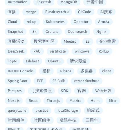
Automation
Logstash
MongoDB
开源中国
直播
merge
Elasticsearch 9
GitCode
AI搜索
Cloud
rollup
Kubernetes
Operator
Arm64
Snapshot
S3
Grafana
Opensearch
Nginx
直播活动
搜索客社区
Meetup
ES
企业搜索
DeepSeek
RAG
certificate
windows
Rollup
TopN
Filebeat
Ubuntu
请求限速
INFINI Console
指标
Kibana
多集群
client
Spring Boot
ECE
ES Bulk
vector database
Postgres
可搜索快照
SDK
官网
Web 开发
Next.js
React
Three.js
Metrics
Helm
filter
querycache
practice
localStorage
响应式
时间组件
时区组件
极限科技
三周年