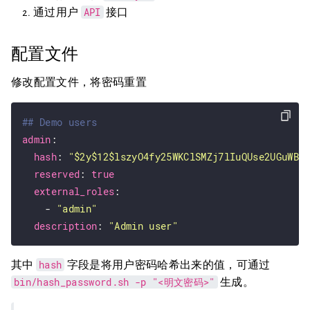
API
通过用户
接口
配置文件
修改配置文件，将密码重置
## Demo users
admin
:

hash
: 
"$2y$12$lszyO4fy25WKClSMZj7lIuQUse2UGuWBo
reserved
: 
true
external_roles
:

    - 
"admin"
description
: 
"Admin user"
hash
其中
字段是将用户密码哈希出来的值，可通过
bin/hash_password.sh -p "<明文密码>"
生成。