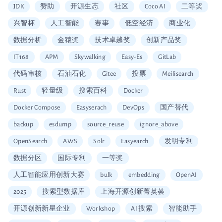
JDK
赞助
开源生态
社区
Coco AI
二等奖
兴智杯
人工智能
赛事
低空经济
商业化
数据分析
金猿奖
技术卓越奖
创新产品奖
IT168
APM
Skywalking
Easy-Es
GitLab
代码审核
石油石化
Gitee
投票
Meilisearch
Rust
轻量级
搜索百科
Docker
Docker Compose
Easyserach
DevOps
国产替代
backup
esdump
source_reuse
ignore_above
OpenSearch
AWS
Solr
Easyearch
发明专利
数据分区
国际专利
一等奖
人工智能应用创新大赛
bulk
embedding
OpenAI
2025
搜索型数据库
上海开源创新菁英荟
开源创新新星企业
Workshop
AI 搜索
智能助手