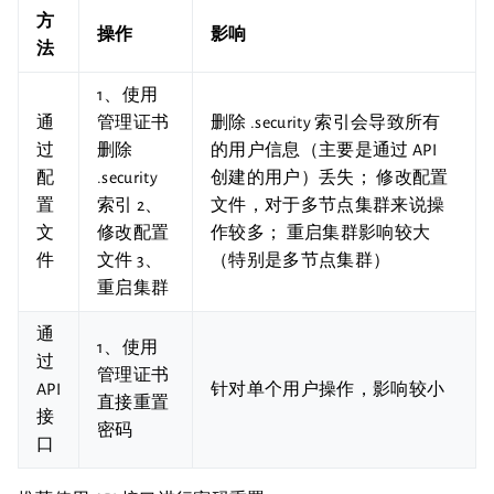
方
操作
影响
法
1、使用
通
管理证书
删除 .security 索引会导致所有
过
删除
的用户信息（主要是通过 API
配
.security
创建的用户）丢失； 修改配置
置
索引 2、
文件，对于多节点集群来说操
文
修改配置
作较多； 重启集群影响较大
件
文件 3、
（特别是多节点集群）
重启集群
通
1、使用
过
管理证书
API
针对单个用户操作，影响较小
直接重置
接
密码
口