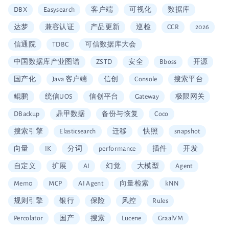
DBX
Easysearch
客户端
可视化
数据库
达梦
兼容认证
产品更新
巡检
CCR
2026
信通院
TDBC
可信数据库大会
中国数据库产业图谱
ZSTD
安全
Bboss
开源
国产化
Java 客户端
信创
Console
搜索平台
鲲鹏
统信UOS
信创平台
Gateway
极限网关
DBackup
鼎甲数据
备份与恢复
Coco
搜索引擎
Elasticsearch
迁移
快照
snapshot
向量
IK
分词
performance
插件
开发
自定义
扩展
AI
幻觉
大模型
Agent
Mem0
MCP
AI Agent
向量检索
kNN
规则引擎
银行
保险
风控
Rules
Percolator
国产
搜索
Lucene
GraalVM