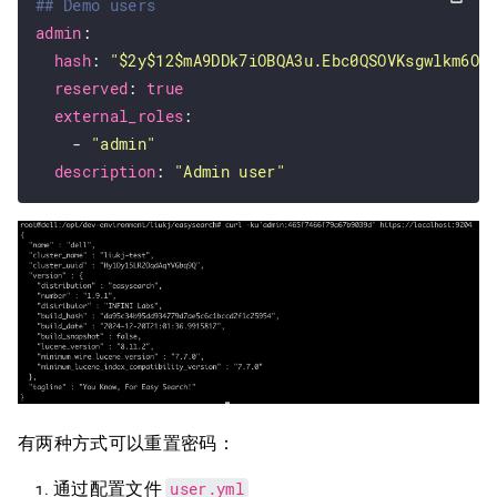
## Demo users
admin
:

hash
: 
"$2y$12$mA9DDk7iOBQA3u.Ebc0QSOVKsgwlkm6OJ
reserved
: 
true
external_roles
:

    - 
"admin"
description
: 
"Admin user"
有两种方式可以重置密码：
user.yml
通过配置文件