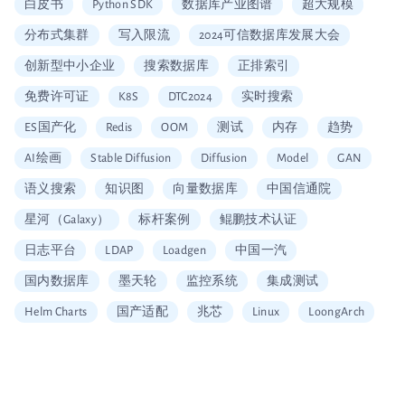
白皮书
Python SDK
数据库产业图谱
超大规模
分布式集群
写入限流
2024可信数据库发展大会
创新型中小企业
搜索数据库
正排索引
免费许可证
K8S
DTC2024
实时搜索
ES国产化
Redis
OOM
测试
内存
趋势
AI绘画
Stable Diffusion
Diffusion
Model
GAN
语义搜索
知识图
向量数据库
中国信通院
星河（Galaxy）
标杆案例
鲲鹏技术认证
日志平台
LDAP
Loadgen
中国一汽
国内数据库
墨天轮
监控系统
集成测试
Helm Charts
国产适配
兆芯
Linux
LoongArch
信创适配
二维拆分算法
中国移动云
Vault
加密
安全工具
图片搜索
Alerting
SQL
Embedding
可信数据库
统信
海光
龙芯