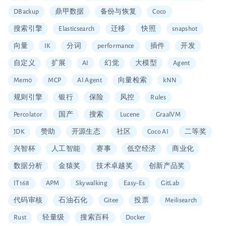
DBackup
鼎甲数据
备份与恢复
Coco
搜索引擎
Elasticsearch
迁移
快照
snapshot
向量
IK
分词
performance
插件
开发
自定义
扩展
AI
幻觉
大模型
Agent
Mem0
MCP
AI Agent
向量检索
kNN
规则引擎
银行
保险
风控
Rules
Percolator
国产
搜索
Lucene
GraalVM
JDK
赞助
开源生态
社区
Coco AI
二等奖
兴智杯
人工智能
赛事
低空经济
商业化
数据分析
金猿奖
技术卓越奖
创新产品奖
IT168
APM
Skywalking
Easy-Es
GitLab
代码审核
石油石化
Gitee
投票
Meilisearch
Rust
轻量级
搜索百科
Docker