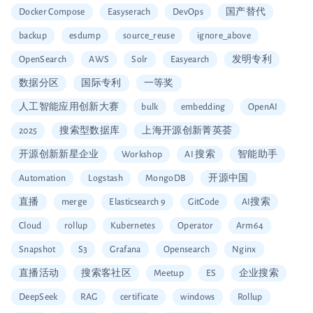
Docker Compose
Easyserach
DevOps
国产替代
backup
esdump
source_reuse
ignore_above
OpenSearch
AWS
Solr
Easyearch
发明专利
数据分区
国际专利
一等奖
人工智能应用创新大赛
bulk
embedding
OpenAI
2025
搜索型数据库
上海开源创新菁英荟
开源创新新星企业
Workshop
AI 搜索
智能助手
Automation
Logstash
MongoDB
开源中国
直播
merge
Elasticsearch 9
GitCode
AI搜索
Cloud
rollup
Kubernetes
Operator
Arm64
Snapshot
S3
Grafana
Opensearch
Nginx
直播活动
搜索客社区
Meetup
ES
企业搜索
DeepSeek
RAG
certificate
windows
Rollup