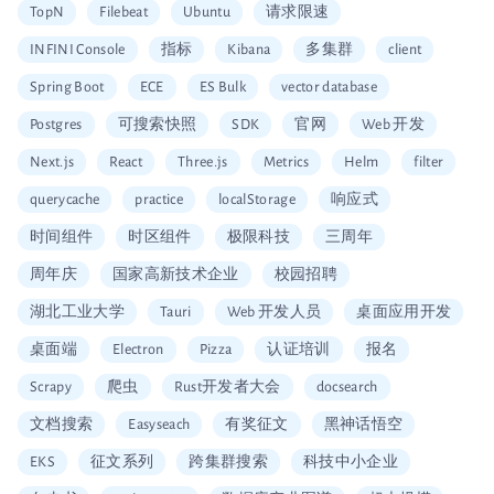
TopN
Filebeat
Ubuntu
请求限速
INFINI Console
指标
Kibana
多集群
client
Spring Boot
ECE
ES Bulk
vector database
Postgres
可搜索快照
SDK
官网
Web 开发
Next.js
React
Three.js
Metrics
Helm
filter
querycache
practice
localStorage
响应式
时间组件
时区组件
极限科技
三周年
周年庆
国家高新技术企业
校园招聘
湖北工业大学
Tauri
Web 开发人员
桌面应用开发
桌面端
Electron
Pizza
认证培训
报名
Scrapy
爬虫
Rust开发者大会
docsearch
文档搜索
Easyseach
有奖征文
黑神话悟空
EKS
征文系列
跨集群搜索
科技中小企业