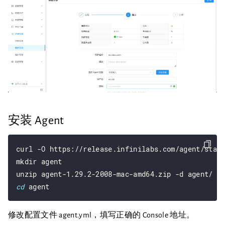
安装 Agent
curl -O https://release.infinilabs.com/agent/stabl
mkdir agent

cd
修改配置文件 agent.yml，填写正确的 Console 地址。