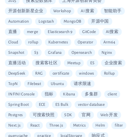
2025
搜索型数据库
上海开源创新菁英荟
开源创新新星企业
Workshop
AI 搜索
智能助手
Automation
Logstash
MongoDB
开源中国
直播
merge
Elasticsearch 9
GitCode
AI搜索
Cloud
rollup
Kubernetes
Operator
Arm64
Snapshot
S3
Grafana
Opensearch
Nginx
直播活动
搜索客社区
Meetup
ES
企业搜索
DeepSeek
RAG
certificate
windows
Rollup
TopN
Filebeat
Ubuntu
请求限速
INFINI Console
指标
Kibana
多集群
client
Spring Boot
ECE
ES Bulk
vector database
Postgres
可搜索快照
SDK
官网
Web 开发
Next.js
React
Three.js
Metrics
Helm
filter
querycache
practice
localStorage
响应式