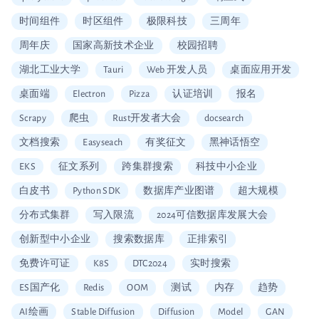
时间组件
时区组件
极限科技
三周年
周年庆
国家高新技术企业
校园招聘
湖北工业大学
Tauri
Web 开发人员
桌面应用开发
桌面端
Electron
Pizza
认证培训
报名
Scrapy
爬虫
Rust开发者大会
docsearch
文档搜索
Easyseach
有奖征文
黑神话悟空
EKS
征文系列
跨集群搜索
科技中小企业
白皮书
Python SDK
数据库产业图谱
超大规模
分布式集群
写入限流
2024可信数据库发展大会
创新型中小企业
搜索数据库
正排索引
免费许可证
K8S
DTC2024
实时搜索
ES国产化
Redis
OOM
测试
内存
趋势
AI绘画
Stable Diffusion
Diffusion
Model
GAN