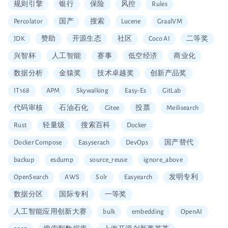
规则引擎
银行
保险
风控
Rules
Percolator
国产
搜索
Lucene
GraalVM
JDK
赞助
开源生态
社区
Coco AI
二等奖
兴智杯
人工智能
赛事
低空经济
商业化
数据分析
金猿奖
技术卓越奖
创新产品奖
IT168
APM
Skywalking
Easy-Es
GitLab
代码审核
石油石化
Gitee
投票
Meilisearch
Rust
轻量级
搜索百科
Docker
Docker Compose
Easyserach
DevOps
国产替代
backup
esdump
source_reuse
ignore_above
OpenSearch
AWS
Solr
Easyearch
发明专利
数据分区
国际专利
一等奖
人工智能应用创新大赛
bulk
embedding
OpenAI