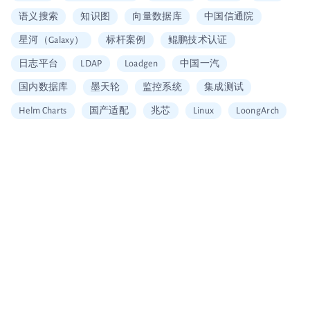
语义搜索
知识图
向量数据库
中国信通院
星河（Galaxy）
标杆案例
鲲鹏技术认证
日志平台
LDAP
Loadgen
中国一汽
国内数据库
墨天轮
监控系统
集成测试
Helm Charts
国产适配
兆芯
Linux
LoongArch
信创适配
二维拆分算法
中国移动云
Vault
加密
安全工具
图片搜索
Alerting
SQL
Embedding
可信数据库
统信
海光
龙芯
restore
Arm
大数据企业证书
移动云大会
信通院产品评测
国内首家
数据可视化
北京软协
第十届理事会会员单位
Apache Arrow
宣传片
大会分享
多集群管理
无缝数据迁移
Loadrun
INFINI Gateway
log4j