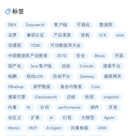
标签
DBX
Easysearch
客户端
可视化
数据库
达梦
兼容认证
产品更新
巡检
CCR
2026
信通院
TDBC
可信数据库大会
中国数据库产业图谱
ZSTD
安全
Bboss
开源
国产化
Java 客户端
信创
Console
搜索平台
鲲鹏
统信UOS
信创平台
Gateway
极限网关
DBackup
鼎甲数据
备份与恢复
Coco
搜索引擎
Elasticsearch
迁移
快照
snapshot
向量
IK
分词
performance
插件
开发
自定义
扩展
AI
幻觉
大模型
Agent
Mem0
MCP
AI Agent
向量检索
kNN