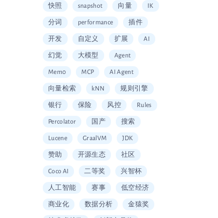
快照
snapshot
向量
IK
分词
performance
插件
开发
自定义
扩展
AI
幻觉
大模型
Agent
Mem0
MCP
AI Agent
向量检索
kNN
规则引擎
银行
保险
风控
Rules
Percolator
国产
搜索
Lucene
GraalVM
JDK
赞助
开源生态
社区
Coco AI
二等奖
兴智杯
人工智能
赛事
低空经济
商业化
数据分析
金猿奖