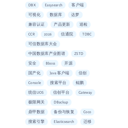
DBX
Easysearch
客户端
可视化
数据库
达梦
兼容认证
产品更新
巡检
CCR
2026
信通院
TDBC
可信数据库大会
中国数据库产业图谱
ZSTD
安全
Bboss
开源
国产化
Java 客户端
信创
Console
搜索平台
鲲鹏
统信UOS
信创平台
Gateway
极限网关
DBackup
鼎甲数据
备份与恢复
Coco
搜索引擎
Elasticsearch
迁移