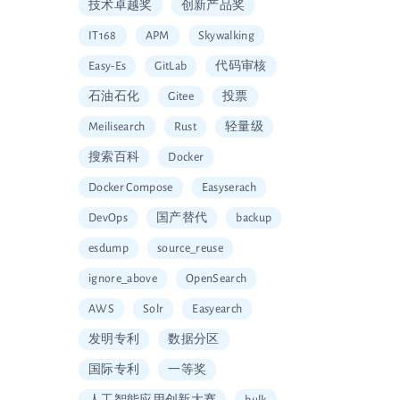
技术卓越奖
创新产品奖
IT168
APM
Skywalking
Easy-Es
GitLab
代码审核
石油石化
Gitee
投票
Meilisearch
Rust
轻量级
搜索百科
Docker
Docker Compose
Easyserach
DevOps
国产替代
backup
esdump
source_reuse
ignore_above
OpenSearch
AWS
Solr
Easyearch
发明专利
数据分区
国际专利
一等奖