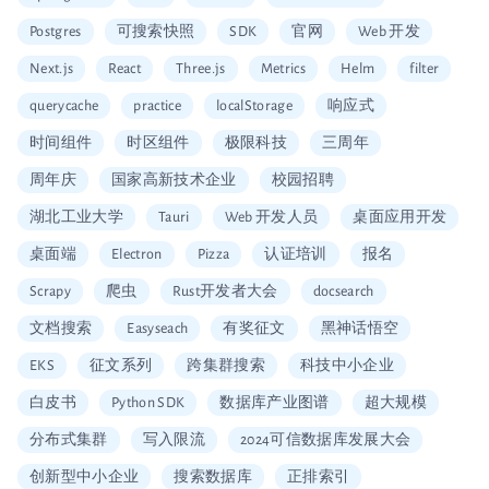
Postgres
可搜索快照
SDK
官网
Web 开发
Next.js
React
Three.js
Metrics
Helm
filter
querycache
practice
localStorage
响应式
时间组件
时区组件
极限科技
三周年
周年庆
国家高新技术企业
校园招聘
湖北工业大学
Tauri
Web 开发人员
桌面应用开发
桌面端
Electron
Pizza
认证培训
报名
Scrapy
爬虫
Rust开发者大会
docsearch
文档搜索
Easyseach
有奖征文
黑神话悟空
EKS
征文系列
跨集群搜索
科技中小企业
白皮书
Python SDK
数据库产业图谱
超大规模
分布式集群
写入限流
2024可信数据库发展大会
创新型中小企业
搜索数据库
正排索引