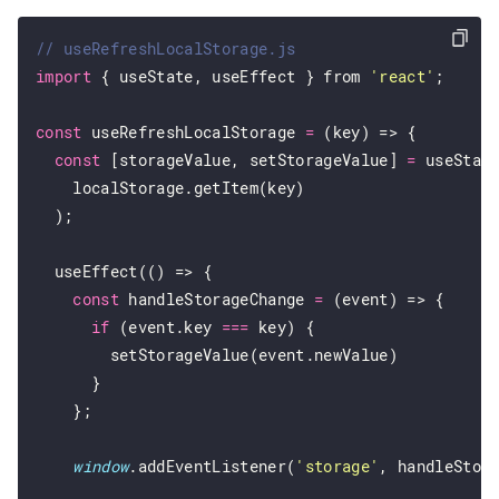
import
 { useState, useEffect } from 
'react'
;

const
 useRefreshLocalStorage 
=
 (key) => {

const
 [storageValue, setStorageValue] 
=
 useState
    localStorage.getItem(key)

  );

  useEffect(() => {

const
 handleStorageChange 
=
 (event) => {

if
 (event.key 
===
 key) {

        setStorageValue(event.newValue)

      }

    };

window
.addEventListener(
'storage'
, handleStora