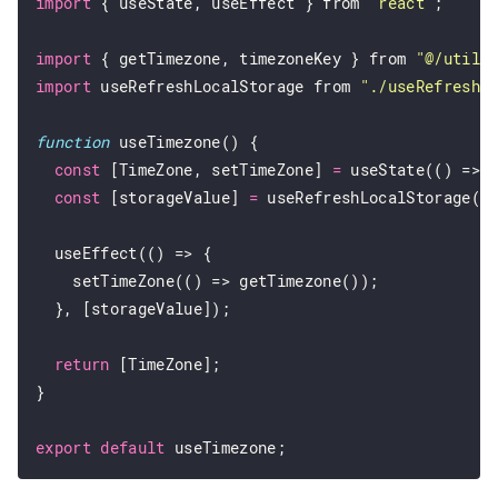
import
 { useState, useEffect } from 
"react"
;

import
 { getTimezone, timezoneKey } from 
"@/utils
import
 useRefreshLocalStorage from 
"./useRefreshL
function
 useTimezone() {

const
 [TimeZone, setTimeZone] 
=
 useState(() => g
const
 [storageValue] 
=
 useRefreshLocalStorage(ti
  useEffect(() => {

    setTimeZone(() => getTimezone());

  }, [storageValue]);

return
 [TimeZone];

}

export
default