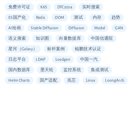
免费许可证
K8S
DTC2024
实时搜索
ES国产化
Redis
OOM
测试
内存
趋势
AI绘画
Stable Diffusion
Diffusion
Model
GAN
语义搜索
知识图
向量数据库
中国信通院
星河（Galaxy）
标杆案例
鲲鹏技术认证
日志平台
LDAP
Loadgen
中国一汽
国内数据库
墨天轮
监控系统
集成测试
Helm Charts
国产适配
兆芯
Linux
LoongArch
信创适配
二维拆分算法
中国移动云
Vault
加密
安全工具
图片搜索
Alerting
SQL
Embedding
可信数据库
统信
海光
龙芯
restore
Arm
大数据企业证书
移动云大会
信通院产品评测
国内首家
数据可视化
北京软协