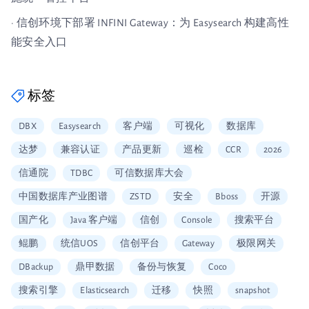
· 信创环境下部署 INFINI Gateway：为 Easysearch 构建高性
能安全入口
标签
DBX
Easysearch
客户端
可视化
数据库
达梦
兼容认证
产品更新
巡检
CCR
2026
信通院
TDBC
可信数据库大会
中国数据库产业图谱
ZSTD
安全
Bboss
开源
国产化
Java 客户端
信创
Console
搜索平台
鲲鹏
统信UOS
信创平台
Gateway
极限网关
DBackup
鼎甲数据
备份与恢复
Coco
搜索引擎
Elasticsearch
迁移
快照
snapshot