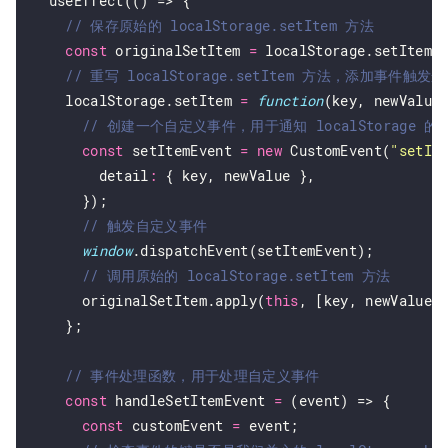
  useEffect(() => {

const
 originalSetItem 
=
 localStorage.setItem;

    localStorage.setItem 
=
function
(key, newValue)
const
 setItemEvent 
=
new
 CustomEvent(
"setIt
        detail
:
 { key, newValue },

      });

window
.dispatchEvent(setItemEvent);

      originalSetItem.apply(
this
, [key, newValue])
    };

const
 handleSetItemEvent 
=
 (event) => {

const
 customEvent 
=
 event;
