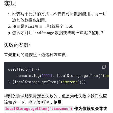
实现
应该写个公共的方法，不仅仅时区数据能用，万一后
边其他数据也能用。
项目是 React 项目，那就写个 hook
怎么才能让 localStorage 数据变成响应式呢？监听？
失败的案例 1
首先想到的是按照下边这种方式做，
useEffect(()=>{ 

    console.log(
11111
, localStorage.getItem(
'time
},[localStorage.getItem(
'timezone'
得到的测试结果肯定是失败的，但是为啥失败？我们也应
该知道一下。查了资料说，
使用
localStorage.getItem('timezone')
作为依赖项会导致