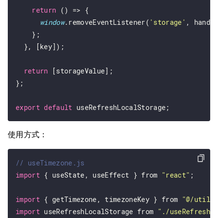
return
 () => {

window
.removeEventListener(
'storage'
, handle
    };

  }, [key]);

return
 [storageValue];

};

export
default
使用方式：
import
 { useState, useEffect } from 
"react"
;

import
 { getTimezone, timezoneKey } from 
"@/utils
import
 useRefreshLocalStorage from 
"./useRefreshL