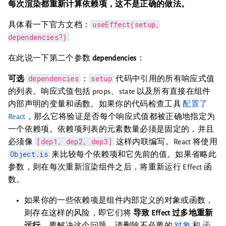
每次渲染都重新计算依赖项，这不是正确的做法。
useEffect(setup,
具体看一下官方文档：
dependencies?)
在此说一下第二个参数
dependencies
：
dependencies
setup
可选
：
代码中引用的所有响应式值
的列表。响应式值包括 props、state 以及所有直接在组件
内部声明的变量和函数。如果你的代码检查工具
配置了
React
，那么它将验证是否每个响应式值都被正确地指定为
一个依赖项。依赖项列表的元素数量必须是固定的，并且
[dep1, dep2, dep3]
必须像
这样内联编写。React 将使用
Object.is
来比较每个依赖项和它先前的值。如果省略此
参数，则在每次重新渲染组件之后，将重新运行 Effect 函
数。
如果你的一些依赖项是组件内部定义的对象或函数，
则存在这样的风险，即它们将
导致 Effect 过多地重新
运行
。要解决这个问题，请删除不必要的
对象
和
函