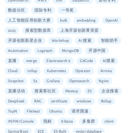
OpenSearch
AWS
Solr
Easyearch
发明专利
数据分区
国际专利
一等奖
人工智能应用创新大赛
bulk
embedding
OpenAI
2025
搜索型数据库
上海开源创新菁英荟
开源创新新星企业
Workshop
AI 搜索
智能助手
Automation
Logstash
MongoDB
开源中国
直播
merge
Elasticsearch 9
GitCode
AI搜索
Cloud
rollup
Kubernetes
Operator
Arm64
Snapshot
S3
Grafana
Opensearch
Nginx
直播活动
搜索客社区
Meetup
ES
企业搜索
DeepSeek
RAG
certificate
windows
Rollup
TopN
Filebeat
Ubuntu
请求限速
INFINI Console
指标
Kibana
多集群
client
Spring Boot
ECE
ES Bulk
vector database