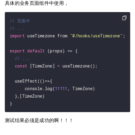
具体的业务页面组件中使用，
import
 useTimezone from 
"@/hooks/useTimezone"
;

export
default
 (props) => {

const
 [TimeZone] 
=
 useTimezone();

  useEffect(()=>{ 

      console.log(
11111
, TimeZone) 

  },[TimeZone)

测试结果必须是成功的啊！！！