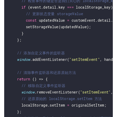
if
 (event.detail.key 
===
 localStorage_key) {
const
 updatedValue 
=
 customEvent.detail.ne
        setStorageValue(updatedValue);

      }

    };

window
.addEventListener(
"setItemEvent"
, handle
return
 () => {

window
.removeEventListener(
"setItemEvent"
, h
      localStorage.setItem 
=
 originalSetItem;

    };
