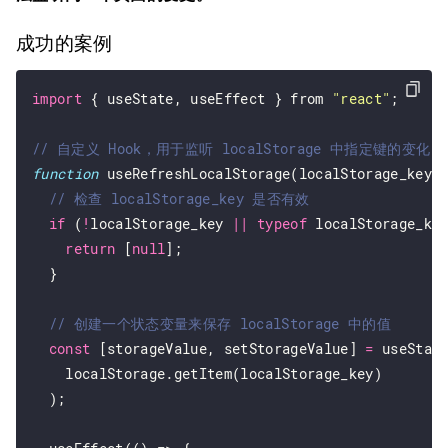
成功的案例
import
 { useState, useEffect } from 
"react"
;

function
 useRefreshLocalStorage(localStorage_key) 
if
 (
!
localStorage_key 
||
typeof
 localStorage_ke
return
 [
null
];

  }

const
 [storageValue, setStorageValue] 
=
 useState
    localStorage.getItem(localStorage_key)

  );
