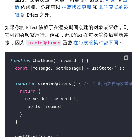
数
依赖项。你还可以
抽离状态更新
和
非响应式的逻
辑
到 Effect 之外。
如果你的 Effect 依赖于在渲染期间创建的对象或函数，则
它可能会频繁运行。例如，此 Effect 在每次渲染后重新连
createOptions
接，因为
函数
在每次渲染时都不同
：
function
 ChatRoom({ roomId }) {

const
 [message, setMessage] 
=
 useState(
''
);

function
 createOptions() { 
return
 {

      serverUrl
:
 serverUrl,

      roomId
:
 roomId

    };

  }

  useEffect(() => {
