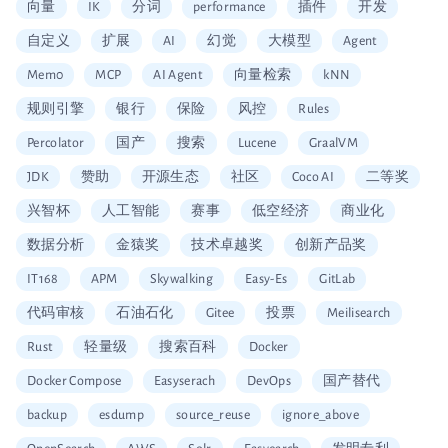
向量
IK
分词
performance
插件
开发
自定义
扩展
AI
幻觉
大模型
Agent
Mem0
MCP
AI Agent
向量检索
kNN
规则引擎
银行
保险
风控
Rules
Percolator
国产
搜索
Lucene
GraalVM
JDK
赞助
开源生态
社区
Coco AI
二等奖
兴智杯
人工智能
赛事
低空经济
商业化
数据分析
金猿奖
技术卓越奖
创新产品奖
IT168
APM
Skywalking
Easy-Es
GitLab
代码审核
石油石化
Gitee
投票
Meilisearch
Rust
轻量级
搜索百科
Docker
Docker Compose
Easyserach
DevOps
国产替代
backup
esdump
source_reuse
ignore_above