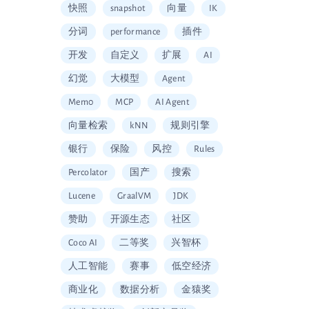
快照
snapshot
向量
IK
分词
performance
插件
开发
自定义
扩展
AI
幻觉
大模型
Agent
Mem0
MCP
AI Agent
向量检索
kNN
规则引擎
银行
保险
风控
Rules
Percolator
国产
搜索
Lucene
GraalVM
JDK
赞助
开源生态
社区
Coco AI
二等奖
兴智杯
人工智能
赛事
低空经济
商业化
数据分析
金猿奖