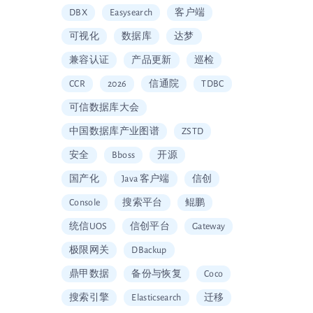
DBX
Easysearch
客户端
可视化
数据库
达梦
兼容认证
产品更新
巡检
CCR
2026
信通院
TDBC
可信数据库大会
中国数据库产业图谱
ZSTD
安全
Bboss
开源
国产化
Java 客户端
信创
Console
搜索平台
鲲鹏
统信UOS
信创平台
Gateway
极限网关
DBackup
鼎甲数据
备份与恢复
Coco
搜索引擎
Elasticsearch
迁移