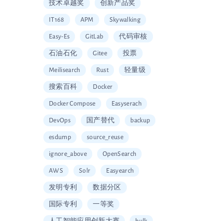
技术卓越奖
创新产品奖
IT168
APM
Skywalking
Easy-Es
GitLab
代码审核
石油石化
Gitee
投票
Meilisearch
Rust
轻量级
搜索百科
Docker
Docker Compose
Easyserach
DevOps
国产替代
backup
esdump
source_reuse
ignore_above
OpenSearch
AWS
Solr
Easyearch
发明专利
数据分区
国际专利
一等奖