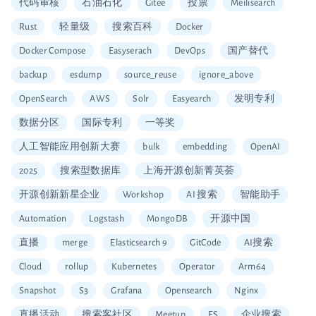
代码审核
石油石化
Gitee
投票
Meilisearch
Rust
轻量级
搜索百科
Docker
Docker Compose
Easyserach
DevOps
国产替代
backup
esdump
source_reuse
ignore_above
OpenSearch
AWS
Solr
Easyearch
发明专利
数据分区
国际专利
一等奖
人工智能应用创新大赛
bulk
embedding
OpenAI
2025
搜索型数据库
上海开源创新菁英荟
开源创新新星企业
Workshop
AI 搜索
智能助手
Automation
Logstash
MongoDB
开源中国
直播
merge
Elasticsearch 9
GitCode
AI搜索
Cloud
rollup
Kubernetes
Operator
Arm64
Snapshot
S3
Grafana
Opensearch
Nginx
直播活动
搜索客社区
Meetup
ES
企业搜索