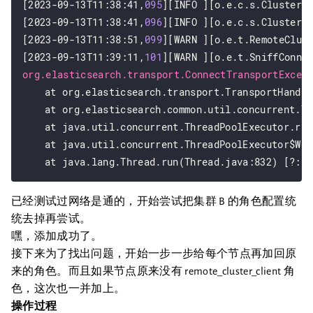
[2023-09-13T11:38:41,
095
][INFO ][o.e.c.s.ClusterSe
[2023-09-13T11:38:41,
096
][INFO ][o.e.c.s.ClusterSe
[2023-09-13T11:38:51,
099
][WARN ][o.e.t.RemoteClust
[2023-09-13T11:39:11,
101
org.elasticsearch.transport.ConnectTransportExcep
	at org.elasticsearch.transport.TransportHandshaker.lambda$sendHandshake$1(TransportHandshaker.java:73) ~[elasticsearch-7.10.2.jar:7.10.2]

	at org.elasticsearch.common.util.concurrent.ThreadContext$ContextPreservingRunnable.run(ThreadContext.java:684) ~[elasticsearch-7.10.2.jar:7.10.2]

	at java.util.concurrent.ThreadPoolExecutor.runWorker(ThreadPoolExecutor.java:1130) [?:?]

	at java.util.concurrent.ThreadPoolExecutor$Worker.run(ThreadPoolExecutor.java:630) [?:?]

已经测试过网络是通的，开始尝试把集群 B 的角色配置统
统去掉再尝试。
嘿，添加成功了。
接下来为了找出问题，开始一步一步给每个节点再加回原
来的角色。而且如果节点原来没有 remote_cluster_client 角
色，这次也一并加上。
操作过程