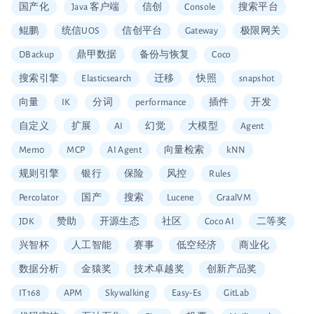
国产化
Java 客户端
信创
Console
搜索平台
鲲鹏
统信UOS
信创平台
Gateway
极限网关
DBackup
鼎甲数据
备份与恢复
Coco
搜索引擎
Elasticsearch
迁移
快照
snapshot
向量
IK
分词
performance
插件
开发
自定义
扩展
AI
幻觉
大模型
Agent
Mem0
MCP
AI Agent
向量检索
kNN
规则引擎
银行
保险
风控
Rules
Percolator
国产
搜索
Lucene
GraalVM
JDK
赞助
开源生态
社区
Coco AI
二等奖
兴智杯
人工智能
赛事
低空经济
商业化
数据分析
金猿奖
技术卓越奖
创新产品奖
IT168
APM
Skywalking
Easy-Es
GitLab