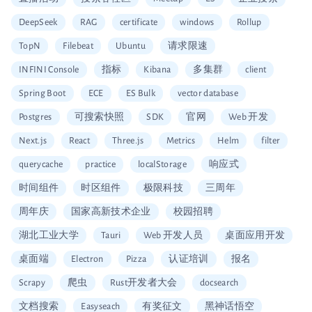
DeepSeek
RAG
certificate
windows
Rollup
TopN
Filebeat
Ubuntu
请求限速
INFINI Console
指标
Kibana
多集群
client
Spring Boot
ECE
ES Bulk
vector database
Postgres
可搜索快照
SDK
官网
Web 开发
Next.js
React
Three.js
Metrics
Helm
filter
querycache
practice
localStorage
响应式
时间组件
时区组件
极限科技
三周年
周年庆
国家高新技术企业
校园招聘
湖北工业大学
Tauri
Web 开发人员
桌面应用开发
桌面端
Electron
Pizza
认证培训
报名
Scrapy
爬虫
Rust开发者大会
docsearch
文档搜索
Easyseach
有奖征文
黑神话悟空