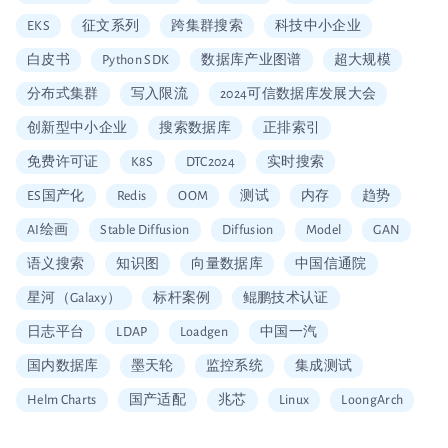
EKS
征文系列
跨集群搜索
科技中小企业
白皮书
Python SDK
数据库产业图谱
超大规模
分布式集群
写入限流
2024可信数据库发展大会
创新型中小企业
搜索数据库
正排索引
免费许可证
K8S
DTC2024
实时搜索
ES国产化
Redis
OOM
测试
内存
趋势
AI绘画
Stable Diffusion
Diffusion
Model
GAN
语义搜索
知识图
向量数据库
中国信通院
星河（Galaxy）
标杆案例
鲲鹏技术认证
日志平台
LDAP
Loadgen
中国一汽
国内数据库
墨天轮
监控系统
集成测试
Helm Charts
国产适配
兆芯
Linux
LoongArch
信创适配
二维拆分算法
中国移动云
Vault