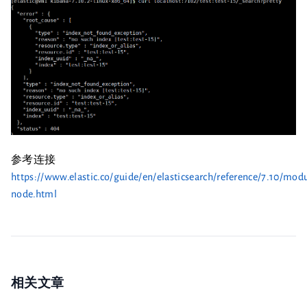
参考连接
https://www.elastic.co/guide/en/elasticsearch/reference/7.10/mod
node.html
相关文章