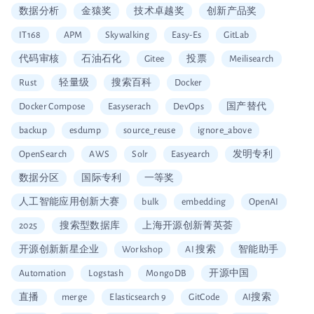
数据分析
金猿奖
技术卓越奖
创新产品奖
IT168
APM
Skywalking
Easy-Es
GitLab
代码审核
石油石化
Gitee
投票
Meilisearch
Rust
轻量级
搜索百科
Docker
Docker Compose
Easyserach
DevOps
国产替代
backup
esdump
source_reuse
ignore_above
OpenSearch
AWS
Solr
Easyearch
发明专利
数据分区
国际专利
一等奖
人工智能应用创新大赛
bulk
embedding
OpenAI
2025
搜索型数据库
上海开源创新菁英荟
开源创新新星企业
Workshop
AI 搜索
智能助手
Automation
Logstash
MongoDB
开源中国
直播
merge
Elasticsearch 9
GitCode
AI搜索