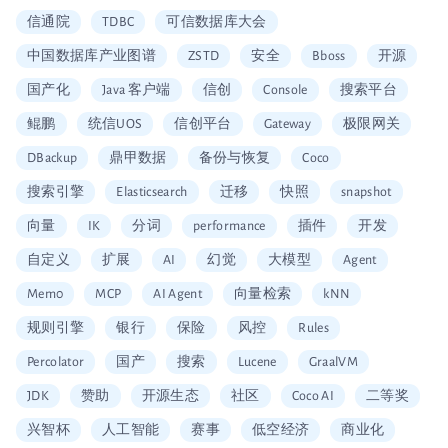
信通院
TDBC
可信数据库大会
中国数据库产业图谱
ZSTD
安全
Bboss
开源
国产化
Java 客户端
信创
Console
搜索平台
鲲鹏
统信UOS
信创平台
Gateway
极限网关
DBackup
鼎甲数据
备份与恢复
Coco
搜索引擎
Elasticsearch
迁移
快照
snapshot
向量
IK
分词
performance
插件
开发
自定义
扩展
AI
幻觉
大模型
Agent
Mem0
MCP
AI Agent
向量检索
kNN
规则引擎
银行
保险
风控
Rules
Percolator
国产
搜索
Lucene
GraalVM
JDK
赞助
开源生态
社区
Coco AI
二等奖
兴智杯
人工智能
赛事
低空经济
商业化