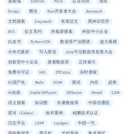
桌面端
Electron
Pizza
认证培训
报名
Scrapy
爬虫
Rust开发者大会
docsearch
文档搜索
Easyseach
有奖征文
黑神话悟空
EKS
征文系列
跨集群搜索
科技中小企业
白皮书
Python SDK
数据库产业图谱
超大规模
分布式集群
写入限流
2024可信数据库发展大会
创新型中小企业
搜索数据库
正排索引
免费许可证
K8S
DTC2024
实时搜索
ES国产化
Redis
OOM
测试
内存
趋势
AI绘画
Stable Diffusion
Diffusion
Model
GAN
语义搜索
知识图
向量数据库
中国信通院
星河（Galaxy）
标杆案例
鲲鹏技术认证
日志平台
LDAP
Loadgen
中国一汽
国内数据库
墨天轮
监控系统
集成测试