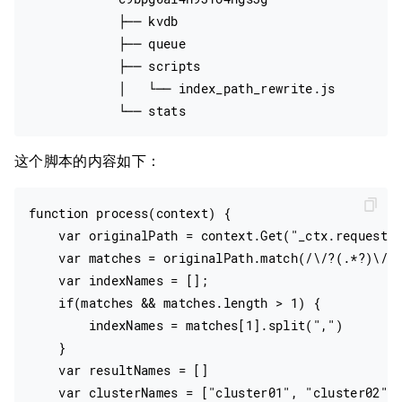
            ├── kvdb

            ├── queue

            ├── scripts

            │   └── index_path_rewrite.js

这个脚本的内容如下：
function process(context) {

    var originalPath = context.Get("_ctx.request.p
    var matches = originalPath.match(/\/?(.*?)\/_s
    var indexNames = [];

    if(matches && matches.length > 1) {

        indexNames = matches[1].split(",")

    }

    var resultNames = []

    var clusterNames = ["cluster01", "cluster02"]
