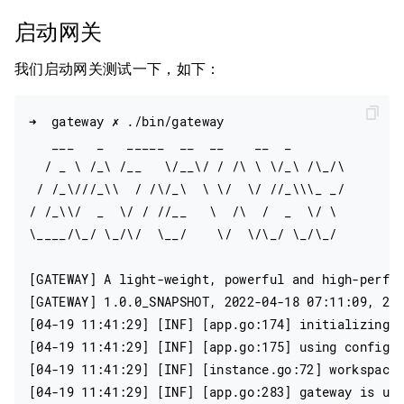
启动网关
我们启动网关测试一下，如下：
➜  gateway ✗ ./bin/gateway

   ___   _   _____  __  __    __  _

  / _ \ /_\ /__   \/__\/ / /\ \ \/_\ /\_/\

 / /_\///_\\  / /\/_\  \ \/  \/ //_\\\_ _/

/ /_\\/  _  \/ / //__   \  /\  /  _  \/ \

\____/\_/ \_/\/  \__/    \/  \/\_/ \_/\_/

[GATEWAY] A light-weight, powerful and high-perfor
[GATEWAY] 1.0.0_SNAPSHOT, 2022-04-18 07:11:09, 202
[04-19 11:41:29] [INF] [app.go:174] initializing g
[04-19 11:41:29] [INF] [app.go:175] using config: 
[04-19 11:41:29] [INF] [instance.go:72] workspace:
[04-19 11:41:29] [INF] [app.go:283] gateway is up 