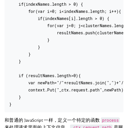
    if(indexNames.length > 0) {

        for(var i=0; i<indexNames.length; i++){

            if(indexNames[i].length > 0) {

                for(var j=0; j<clusterNames.length
                    resultNames.push(clusterNames[
                }

            }

        }

    }

    if (resultNames.length>0){

        var newPath="/"+resultNames.join(",")+"/_s
        context.Put("_ctx.request.path",newPath);

    }

process
和普通的 JavaScript 一样，定义一个特定的函数
_ctx.request.path
来处理请求里面的上下文信息，
是网