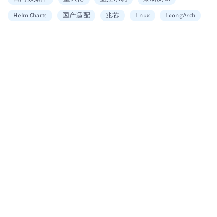
Helm Charts
国产适配
兆芯
Linux
LoongArch
信创适配
二维拆分算法
中国移动云
Vault
加密
安全工具
图片搜索
Alerting
SQL
Embedding
可信数据库
统信
海光
龙芯
restore
Arm
大数据企业证书
移动云大会
信通院产品评测
国内首家
数据可视化
北京软协
第十届理事会会员单位
Apache Arrow
宣传片
大会分享
多集群管理
无缝数据迁移
Loadrun
INFINI Gateway
log4j