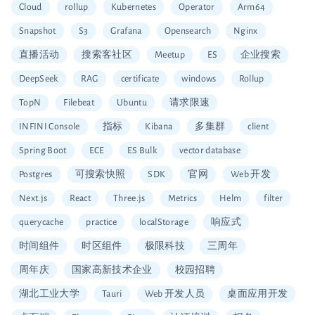
Cloud
rollup
Kubernetes
Operator
Arm64
Snapshot
S3
Grafana
Opensearch
Nginx
直播活动
搜索客社区
Meetup
ES
企业搜索
DeepSeek
RAG
certificate
windows
Rollup
TopN
Filebeat
Ubuntu
请求限速
INFINI Console
指标
Kibana
多集群
client
Spring Boot
ECE
ES Bulk
vector database
Postgres
可搜索快照
SDK
官网
Web 开发
Next.js
React
Three.js
Metrics
Helm
filter
querycache
practice
localStorage
响应式
时间组件
时区组件
极限科技
三周年
周年庆
国家高新技术企业
校园招聘
湖北工业大学
Tauri
Web 开发人员
桌面应用开发