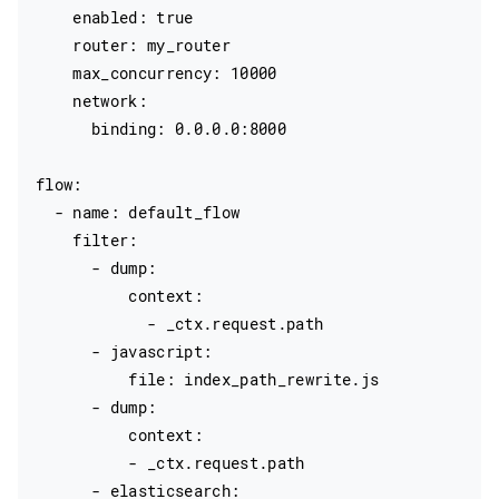
    enabled: true

    router: my_router

    max_concurrency: 10000

    network:

      binding: 0.0.0.0:8000

flow:

  - name: default_flow

    filter:

      - dump:

          context:

            - _ctx.request.path

      - javascript:

          file: index_path_rewrite.js

      - dump:

          context:

          - _ctx.request.path

      - elasticsearch:
