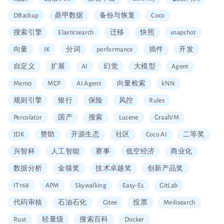
DBackup
鼎甲数据
备份与恢复
Coco
搜索引擎
Elasticsearch
迁移
快照
snapshot
向量
IK
分词
performance
插件
开发
自定义
扩展
AI
幻觉
大模型
Agent
Mem0
MCP
AI Agent
向量检索
kNN
规则引擎
银行
保险
风控
Rules
Percolator
国产
搜索
Lucene
GraalVM
JDK
赞助
开源生态
社区
Coco AI
二等奖
兴智杯
人工智能
赛事
低空经济
商业化
数据分析
金猿奖
技术卓越奖
创新产品奖
IT168
APM
Skywalking
Easy-Es
GitLab
代码审核
石油石化
Gitee
投票
Meilisearch
Rust
轻量级
搜索百科
Docker