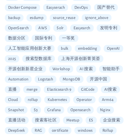
Docker Compose
Easyserach
DevOps
国产替代
backup
esdump
source_reuse
ignore_above
OpenSearch
AWS
Solr
Easyearch
发明专利
数据分区
国际专利
一等奖
人工智能应用创新大赛
bulk
embedding
OpenAI
2025
搜索型数据库
上海开源创新菁英荟
开源创新新星企业
Workshop
AI 搜索
智能助手
Automation
Logstash
MongoDB
开源中国
直播
merge
Elasticsearch 9
GitCode
AI搜索
Cloud
rollup
Kubernetes
Operator
Arm64
Snapshot
S3
Grafana
Opensearch
Nginx
直播活动
搜索客社区
Meetup
ES
企业搜索
DeepSeek
RAG
certificate
windows
Rollup