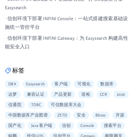
Easysearch
· 信创环境下部署 INFINI Console：一站式搭建搜索基础设
施统一管控平台
· 信创环境下部署 INFINI Gateway：为 Easysearch 构建高性
能安全入口
标签
DBX
Easysearch
客户端
可视化
数据库
达梦
兼容认证
产品更新
巡检
CCR
2026
信通院
TDBC
可信数据库大会
中国数据库产业图谱
ZSTD
安全
Bboss
开源
国产化
Java 客户端
信创
Console
搜索平台
鲲鹏
统信UOS
信创平台
Gateway
极限网关