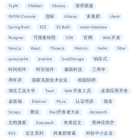
TopN
Filebeat
Ubuntu
请求限速
INFINI Console
指标
Kibana
多集群
client
Spring Boot
ECE
ES Bulk
vector database
Postgres
可搜索快照
SDK
官网
Web 开发
Next.js
React
Three.js
Metrics
Helm
filter
querycache
practice
localStorage
响应式
时间组件
时区组件
极限科技
三周年
周年庆
国家高新技术企业
校园招聘
湖北工业大学
Tauri
Web 开发人员
桌面应用开发
桌面端
Electron
Pizza
认证培训
报名
Scrapy
爬虫
Rust开发者大会
docsearch
文档搜索
Easyseach
有奖征文
黑神话悟空
EKS
征文系列
跨集群搜索
科技中小企业