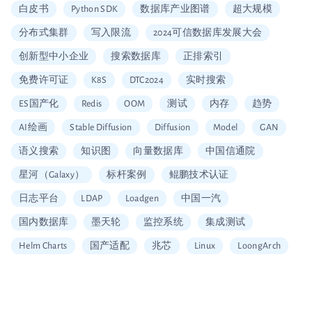
白皮书
Python SDK
数据库产业图谱
超大规模
分布式集群
写入限流
2024可信数据库发展大会
创新型中小企业
搜索数据库
正排索引
免费许可证
K8S
DTC2024
实时搜索
ES国产化
Redis
OOM
测试
内存
趋势
AI绘画
Stable Diffusion
Diffusion
Model
GAN
语义搜索
知识图
向量数据库
中国信通院
星河（Galaxy）
标杆案例
鲲鹏技术认证
日志平台
LDAP
Loadgen
中国一汽
国内数据库
墨天轮
监控系统
集成测试
Helm Charts
国产适配
兆芯
Linux
LoongArch
信创适配
二维拆分算法
中国移动云
Vault
加密
安全工具
图片搜索
Alerting
SQL