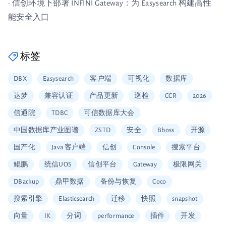
· 信创环境下部署 INFINI Gateway：为 Easysearch 构建高性
能安全入口
标签
DBX
Easysearch
客户端
可视化
数据库
达梦
兼容认证
产品更新
巡检
CCR
2026
信通院
TDBC
可信数据库大会
中国数据库产业图谱
ZSTD
安全
Bboss
开源
国产化
Java 客户端
信创
Console
搜索平台
鲲鹏
统信UOS
信创平台
Gateway
极限网关
DBackup
鼎甲数据
备份与恢复
Coco
搜索引擎
Elasticsearch
迁移
快照
snapshot
向量
IK
分词
performance
插件
开发