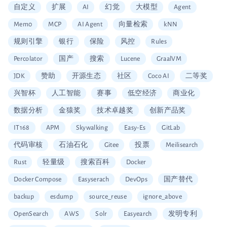
自定义
扩展
AI
幻觉
大模型
Agent
Mem0
MCP
AI Agent
向量检索
kNN
规则引擎
银行
保险
风控
Rules
Percolator
国产
搜索
Lucene
GraalVM
JDK
赞助
开源生态
社区
Coco AI
二等奖
兴智杯
人工智能
赛事
低空经济
商业化
数据分析
金猿奖
技术卓越奖
创新产品奖
IT168
APM
Skywalking
Easy-Es
GitLab
代码审核
石油石化
Gitee
投票
Meilisearch
Rust
轻量级
搜索百科
Docker
Docker Compose
Easyserach
DevOps
国产替代
backup
esdump
source_reuse
ignore_above
OpenSearch
AWS
Solr
Easyearch
发明专利