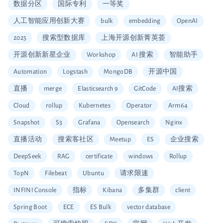
数据分区
国际专利
一等奖
人工智能应用创新大赛
bulk
embedding
OpenAI
2025
搜索型数据库
上海开源创新菁英荟
开源创新新星企业
Workshop
AI 搜索
智能助手
Automation
Logstash
MongoDB
开源中国
直播
merge
Elasticsearch 9
GitCode
AI搜索
Cloud
rollup
Kubernetes
Operator
Arm64
Snapshot
S3
Grafana
Opensearch
Nginx
直播活动
搜索客社区
Meetup
ES
企业搜索
DeepSeek
RAG
certificate
windows
Rollup
TopN
Filebeat
Ubuntu
请求限速
INFINI Console
指标
Kibana
多集群
client
Spring Boot
ECE
ES Bulk
vector database