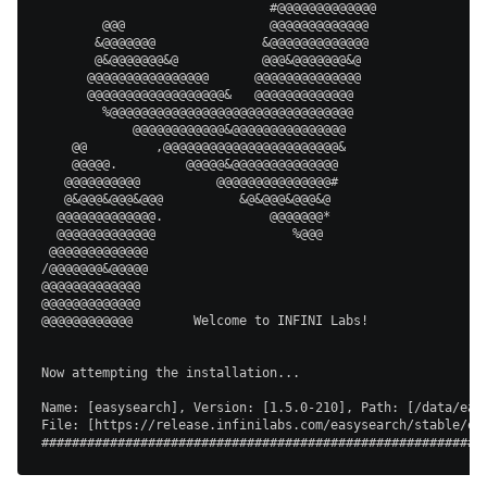
        @@@                   @@@@@@@@@@@@@               
       &@@@@@@@              &@@@@@@@@@@@@@               
       @&@@@@@@@&@           @@@&@@@@@@@&@                
      @@@@@@@@@@@@@@@@      @@@@@@@@@@@@@@                
      @@@@@@@@@@@@@@@@@@&   @@@@@@@@@@@@@                 
        %@@@@@@@@@@@@@@@@@@@@@@@@@@@@@@@@                 
            @@@@@@@@@@@@&@@@@@@@@@@@@@@@                  
    @@         ,@@@@@@@@@@@@@@@@@@@@@@@&                  
    @@@@@.         @@@@@&@@@@@@@@@@@@@@                   
   @@@@@@@@@@          @@@@@@@@@@@@@@@#                   
   @&@@@&@@@&@@@          &@&@@@&@@@&@                    
  @@@@@@@@@@@@@.              @@@@@@@*                    
  @@@@@@@@@@@@@                  %@@@                     
 @@@@@@@@@@@@@                                            
/@@@@@@@&@@@@@                                            
@@@@@@@@@@@@@                                             
@@@@@@@@@@@@@                                             
@@@@@@@@@@@@        Welcome to INFINI Labs!               
Now attempting the installation...                        
Name: [console], Version: [1.6.0-1216], Path: [/opt/consol
File: [https://release.infinilabs.com/console/stable/conso
##########################################################