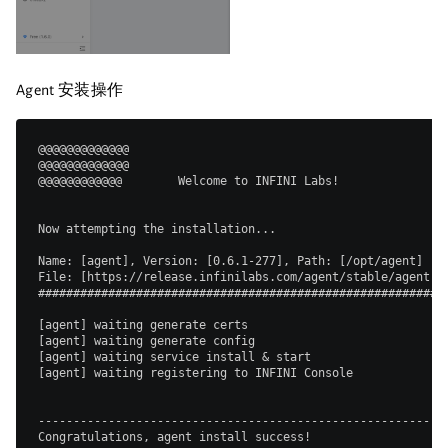
Agent 安装操作
@@@@@@@@@@@@@                                             
@@@@@@@@@@@@@                                             
@@@@@@@@@@@@        Welcome to INFINI Labs!               
Now attempting the installation...                        
Name: [agent], Version: [0.6.1-277], Path: [/opt/agent]   
File: [https://release.infinilabs.com/agent/stable/agent-0
##########################################################
[agent] waiting generate certs                            
[agent] waiting generate config                           
[agent] waiting service install & start                   
[agent] waiting registering to INFINI Console             
----------------------------------------------------------
Congratulations, agent install success!                   