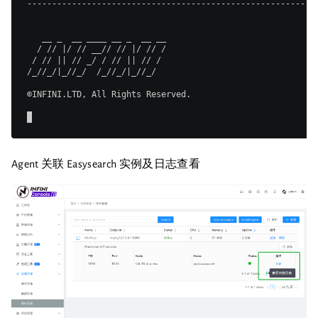
----------------------------------------------------------
   __ _  __ ____ __ _  __ __                              
  / // |/ // __// // |/ // /                              
 / // || // _/ / // || // /                               
/_//_/|_//_/  /_//_/|_//_/                                
©INFINI.LTD, All Rights Reserved.                         
00:03
Agent 关联 Easysearch 实例及日志查看