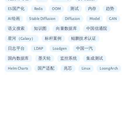
ES国产化
Redis
OOM
测试
内存
趋势
AI绘画
Stable Diffusion
Diffusion
Model
GAN
语义搜索
知识图
向量数据库
中国信通院
星河（Galaxy）
标杆案例
鲲鹏技术认证
日志平台
LDAP
Loadgen
中国一汽
国内数据库
墨天轮
监控系统
集成测试
Helm Charts
国产适配
兆芯
Linux
LoongArch
信创适配
二维拆分算法
中国移动云
Vault
加密
安全工具
图片搜索
Alerting
SQL
Embedding
可信数据库
统信
海光
龙芯
restore
Arm
大数据企业证书
移动云大会
信通院产品评测
国内首家
数据可视化
北京软协
第十届理事会会员单位
Apache Arrow
宣传片