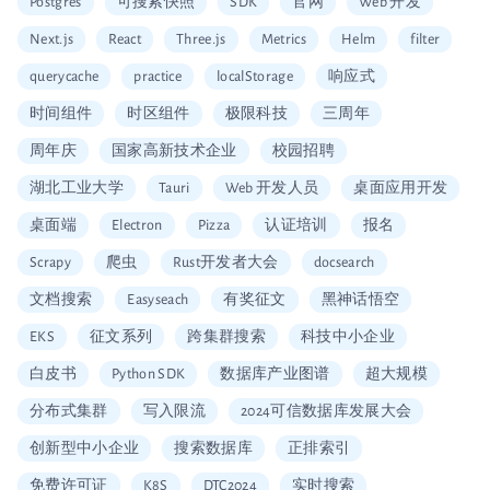
Postgres
可搜索快照
SDK
官网
Web 开发
Next.js
React
Three.js
Metrics
Helm
filter
querycache
practice
localStorage
响应式
时间组件
时区组件
极限科技
三周年
周年庆
国家高新技术企业
校园招聘
湖北工业大学
Tauri
Web 开发人员
桌面应用开发
桌面端
Electron
Pizza
认证培训
报名
Scrapy
爬虫
Rust开发者大会
docsearch
文档搜索
Easyseach
有奖征文
黑神话悟空
EKS
征文系列
跨集群搜索
科技中小企业
白皮书
Python SDK
数据库产业图谱
超大规模
分布式集群
写入限流
2024可信数据库发展大会
创新型中小企业
搜索数据库
正排索引
免费许可证
K8S
DTC2024
实时搜索